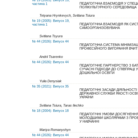
ПЕДАГОГІЧНА ВЗАЄМОДІЯ У СПЕЦИ
частина 1
ПОЛІКУЛЬТУРНОГО СЕРЕДОВИЩА
Tetyana Hrynkevych, Svitlana Tsiura
№ 19 (2005): Випуск 19,
ПЕДАГОГІЧНА ВЗАЄМОДІЯ ЯК СИС
частина 1
САМООРГАНІЗОВУВАНА
Svitlana Tsyura
№ 44 (2026): Випуск 44
ПЕДАГОГІЧНА СИСТЕМА МІНІМІЗАЦ
ПРОФЕСІЙНОГО ВИГОРАННЯ ВЧИТ
Andrii Tsarenko
№ 44 (2026): Випуск 44
ПЕДАГОГІЧНЕ ПАРТНЕРСТВО З БА
СУЧАСНІ ПІДХОДИ ДО СПІВПРАЦІ У
ДОШКІЛЬНОЇ ОСВІТИ
Yulia Denysiak
№ 35 (2021): Випуск 35
ПЕДАГОГІЧНІ ЗАСАДИ ДІЯЛЬНОСТІ
ДЕРЖАВНОЇ СЛУЖБИ ЯКОСТІ ОСВІ
УКРАЇНИ
Svitlana Tsiura, Taras Ilechko
№ 18 (2004): Випуск 18
ПЕДАГОГІЧНІ УМОВИ ДОСЯГНЕННЯ
МОЛОДШИМИ ШКОЛЯРАМИ З ПРО
У НАВЧАННІ
Mariya Romanyshyn
№ 44 (2026): Випуск 44