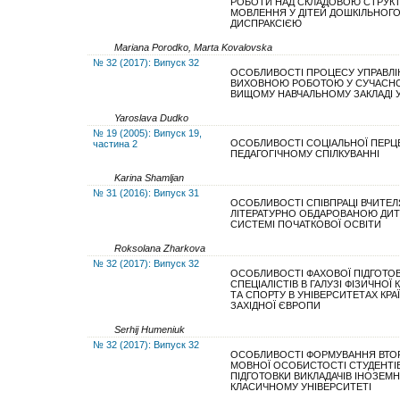
РОБОТИ НАД СКЛАДОВОЮ СТРУК
МОВЛЕННЯ У ДІТЕЙ ДОШКІЛЬНОГО 
ДИСПРАКСІЄЮ
Mariana Porodko, Marta Kovalovska
№ 32 (2017): Випуск 32
ОСОБЛИВОСТІ ПРОЦЕСУ УПРАВЛІ
ВИХОВНОЮ РОБОТОЮ У СУЧАСН
ВИЩОМУ НАВЧАЛЬНОМУ ЗАКЛАДІ У
Yaroslava Dudko
№ 19 (2005): Випуск 19,
ОСОБЛИВОСТІ СОЦІАЛЬНОЇ ПЕРЦЕ
частина 2
ПЕДАГОГІЧНОМУ СПІЛКУВАННІ
Karina Shamljan
№ 31 (2016): Випуск 31
ОСОБЛИВОСТІ СПІВПРАЦІ ВЧИТЕЛ
ЛІТЕРАТУРНО ОБДАРОВАНОЮ ДИ
СИСТЕМІ ПОЧАТКОВОЇ ОСВІТИ
Roksolana Zharkova
№ 32 (2017): Випуск 32
ОСОБЛИВОСТІ ФАХОВОЇ ПІДГОТО
СПЕЦІАЛІСТІВ В ГАЛУЗІ ФІЗИЧНОЇ 
ТА СПОРТУ В УНІВЕРСИТЕТАХ КРА
ЗАХІДНОЇ ЄВРОПИ
Serhij Humeniuk
№ 32 (2017): Випуск 32
ОСОБЛИВОСТІ ФОРМУВАННЯ ВТО
МОВНОЇ ОСОБИСТОСТІ СТУДЕНТІВ
ПІДГОТОВКИ ВИКЛАДАЧІВ ІНОЗЕМ
КЛАСИЧНОМУ УНІВЕРСИТЕТІ