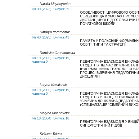
Natalia Moyseyenko
№ 39 (2023): Випуск 39
ОСОБЛИВОСТІ ЦИФРОВОГО ОСВІ
СЕРЕДОВИЩА В УМОВАХ ПРОФЕСІ
ДИСТАНЦІЙНОЇ ПІДГОТОВКИ ВЧИТЕ
ПОЧАТКОВОЇ ШКОЛИ
Nataliya Yaremchuk
№ 43 (2025): Випуск 43
ПАМ’ЯТЬ У ПОЛЬСЬКІЙ ФОРМАЛЬН
ОСВІТІ: ТИПИ ТА СТРАТЕГІЇ
Dominika Gruntkowska
№ 19 (2005): Випуск 19,
ПЕДАГОГІЧНА ВЗАЄМОДІЯ ВИКЛАДА
частина 2
СТУДЕНТІВ ПІД ЧАС ВИКОРИСТАН
ІНФОРМАЦІЙНИХ ТЕХНОЛОГІЙ НА
ПРОЦЕСІ ВИВЧЕННЯ ПЕДАГОГІЧНИ
ДИСЦИПЛІН
Larysa Kovalchuk
№ 19 (2005): Випуск 19,
ПЕДАГОГІЧНА ВЗАЄМОДІЯ ВИКЛАДА
частина 2
СТУДЕНТІВ У ПРОЦЕСІ ВИКЛАДАН
“СІМЕЙНА ДОШКІЛЬНА ПЕДАГОГІКА
(СПЕЦІАЛІЗАЦІЯ “СІМЕЙНИЙ ВИХО
Maryna Mashovets’
№ 18 (2004): Випуск 18
ПЕДАГОГІЧНА ВЗАЄМОДІЯ У ВИЩІЙ
СИНЕРГЕТИЧНИЙ ПІДХІД
Svitlana Tsiura
№ 19 (2005): Випуск 19,