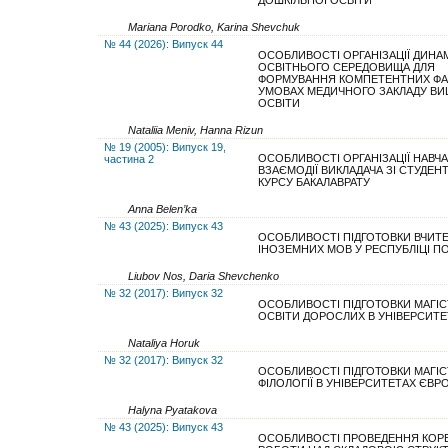
ДОШКІЛЬНОЇ ОСВІТИ
Mariana Porodko, Karina Shevchuk
№ 44 (2026): Випуск 44
ОСОБЛИВОСТІ ОРГАНІЗАЦІЇ ДИНА
ОСВІТНЬОГО СЕРЕДОВИЩА ДЛЯ
ФОРМУВАННЯ КОМПЕТЕНТНИХ ФАХ
УМОВАХ МЕДИЧНОГО ЗАКЛАДУ ВИ
ОСВІТИ
Nataliia Meniv, Hanna Rizun
№ 19 (2005): Випуск 19,
ОСОБЛИВОСТІ ОРГАНІЗАЦІЇ НАВЧ
частина 2
ВЗАЄМОДІЇ ВИКЛАДАЧА ЗІ СТУДЕН
КУРСУ БАКАЛАВРАТУ
Anna Belen’ka
№ 43 (2025): Випуск 43
ОСОБЛИВОСТІ ПІДГОТОВКИ ВЧИТЕ
ІНОЗЕМНИХ МОВ У РЕСПУБЛІЦІ П
Liubov Nos, Daria Shevchenko
№ 32 (2017): Випуск 32
ОСОБЛИВОСТІ ПІДГОТОВКИ МАГІС
ОСВІТИ ДОРОСЛИХ В УНІВЕРСИТЕ
Nataliya Horuk
№ 32 (2017): Випуск 32
ОСОБЛИВОСТІ ПІДГОТОВКИ МАГІС
ФІЛОЛОГІЇ В УНІВЕРСИТЕТАХ ЄВР
Halyna Pyatakova
№ 43 (2025): Випуск 43
ОСОБЛИВОСТІ ПРОВЕДЕННЯ КОРЕ