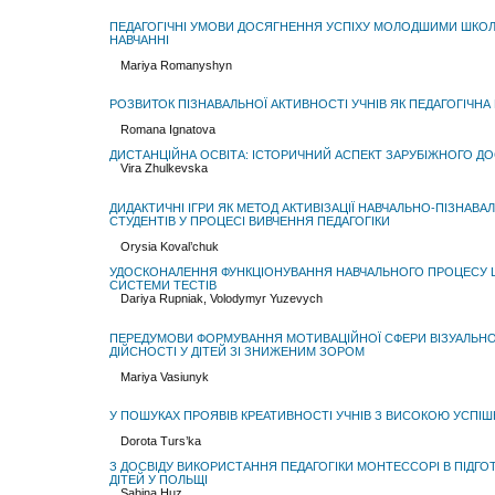
ПЕДАГОГІЧНІ УМОВИ ДОСЯГНЕННЯ УСПІХУ МОЛОДШИМИ ШКО
НАВЧАННІ
Mariya Romanyshyn
РОЗВИТОК ПІЗНАВАЛЬНОЇ АКТИВНОСТІ УЧНІВ ЯК ПЕДАГОГІЧН
Romana Ignatova
ДИСТАНЦІЙНА ОСВІТА: ІСТОРИЧНИЙ АСПЕКТ ЗАРУБІЖНОГО ДО
Vira Zhulkevska
ДИДАКТИЧНІ ІГРИ ЯК МЕТОД АКТИВІЗАЦІЇ НАВЧАЛЬНО-ПІЗНАВА
СТУДЕНТІВ У ПРОЦЕСІ ВИВЧЕННЯ ПЕДАГОГІКИ
Orysia Koval’chuk
УДОСКОНАЛЕННЯ ФУНКЦІОНУВАННЯ НАВЧАЛЬНОГО ПРОЦЕСУ
СИСТЕМИ ТЕСТІВ
Dariya Rupniak, Volodymyr Yuzevych
ПЕРЕДУМОВИ ФОРМУВАННЯ МОТИВАЦІЙНОЇ СФЕРИ ВІЗУАЛЬН
ДІЙСНОСТІ У ДІТЕЙ ЗІ ЗНИЖЕНИМ ЗОРОМ
Mariya Vasiunyk
У ПОШУКАХ ПРОЯВІВ КРЕАТИВНОСТІ УЧНІВ З ВИСОКОЮ УСПІШ
Dorota Turs’ka
З ДОСВІДУ ВИКОРИСТАННЯ ПЕДАГОГІКИ МОНТЕССОРІ В ПІДГОТО
ДІТЕЙ У ПОЛЬЩІ
Sabina Huz