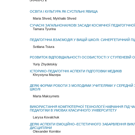
ОСВІТА І КУЛЬТУРА ЯК СУСПІЛЬНІ ЯВИЩА
Maria Shved, Mykhailo Shved
СУЧАСНІ ЗАГАЛЬНОНАУКОВІ ЗАСАДИ КОСМІЧНОЇ ПЕДАГОГІЧНО
Tamara Tyurina
ПЕДАГОГІЧНА ВЗАЄМОДІЯ У ВИЩІЙ ШКОЛІ: СИНЕРГЕТИЧНИЙ ПІ
Svitlana Tsiura
РОЗВИТОК ВІДПОВІДАЛЬНОСТІ ОСОБИСТОСТІ У СТУПЕНЕВІЙ О
Yuriy Zhydetskiy
ІСТОРИКО-ПЕДАГОГІЧНІ АСПЕКТИ ПІДГОТОВКИ МЕДИКІВ
Khrystyna Mazepa
ДЕЯКІ ФОРМИ РОБОТИ З МОЛОДИМИ УЧИТЕЛЯМИ У СЕРЕДНІЙ 
ШКОЛІ
Marta Maksymets
ВИКОРИСТАННЯ КОМП’ЮТЕРНОЇ ТЕХНОЛОГІЇ НАВЧАННЯ ПІД ЧА
ПЕДАГОГІКИ В УМОВАХ КЛАСИЧНОГО УНІВЕРСИТЕТУ
Larysa Kovalchuk
ДЕЯКІ АСПЕКТИ ЕМОЦІЙНО–ЕСТЕТИЧНОГО ЗАБАРВЛЕННЯ ВИКЛ
ДИСЦИПЛІНИ
Olexander Kornilov