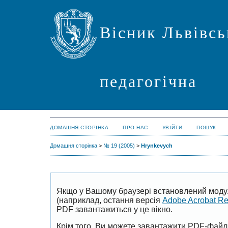
Вісник Львівсь
педагогічна
ДОМАШНЯ СТОРІНКА
ПРО НАС
УВІЙТИ
ПОШУК
Домашня сторінка
>
№ 19 (2005)
>
Hrynkevych
Якщо у Вашому браузері встановлений моду
(наприклад, остання версія
Adobe Acrobat R
PDF завантажиться у це вікно.
Крім того, Ви можете завантажити PDF-файл