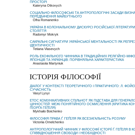
ПРОСТОРІ
Kateryna Otkovych
СОЦІАЛЬНО-ФІЛОСОФСЬКІ ТА АНТРОПОЛОГІЧНІ ЗАСАДИ ВИЗН
ПЕРЕДБАЧЕННЯ МАЙБУТНЬОГО
Olha Romanenko
УКРАЇНА В КОЛОНІАЛЬНОМУ ДИСКУРСІ РОСІЙСЬКОЇ ЛІТЕРАТУРИ
СТОЛІТТЯ
Radomyr Mokryk
САКРАЛЬНІ СИГНАТУРИ УКРАЇНСЬКОЇ МЕНТАЛЬНОСТІ ЯК РЕПР
ІДЕНТИЧНОСТІ
Tetiana Vlasevych
РОЛЬ ЕКОФІЛЬНОГО ЧИННИКА В ТРАДИЦІЙНИХ РЕЛІГІЙНО-МІФ
ЯПОНЦІВ ТА УКРАЇНЦІВ: ПОРІВНЯЛЬНА ХАРАКТЕРИСТИКА
Anastasiia Martyniuk
ІСТОРІЯ ФІЛОСОФІЇ
ДІАЛОГ У КОНТЕКСТІ ТЕОРЕТИЧНОГО І ПРАКТИЧНОГО: Л. ФОЙЄРБ
СУЧАСНІСТЬ
Vasyl Lysyi
ЕТОС КОМУНІКАТИВНИХ СПІЛЬНОТ ЯК ПІДСТАВА ДЛЯ ГЕНЕРАЛІ
ЦІННОСТЕЙ: МЕЖІ ПОНЯТІЙНОГО ОСМИСЛЕННЯ (КРИТИКА КОН
ҐЕОРҐА ГЕҐЕЛЯ)
Mykhailo Boichenko
ФІЛОСОФІЯ ПРАВА Ґ. ГЕҐЕЛЯ ЯК ВСЕЗАГАЛЬНІСТЬ РОЗУМУ
Victoriia Omelchenko
АНТРОПОЛОГІЧНИЙ ЧИННИК У ФІЛОСОФІЇ ІСТОРІЇ Ґ. ГЕҐЕЛЯ В 
СПІВВІДНОШЕННЯ СВОБОДИ І НЕОБХІДНОСТІ