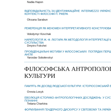
Nadiia Hapon
ВІДПОВІДАЛЬНІСТЬ ЗА ІДЕНТИФІКАЦІЙНЕ INTERMEZZO УКРАЇ
КОНТЕКСТІ ФІЛОСОФІЇ П. РІКЕРА
Oksana Sarabun
РЕФЕРЕНЦІЯ ЯК ФЕНОМЕН ІНТЕРПРЕТАТИВНОГО КОНСТРУЮВ
Volodymyr Kovchak
НАРАТОЛОГІЯ Ж.-Ф. ЛІОТАРА ЯК МЕТОДОЛОГІЯ ІНТЕРПРЕТАЦІЇ
СУСПІЛЬСТВА
Dmytro Fokshei
ПРОВІДЕНЦІАЛЬНІ МОТИВИ У ФІЛОСОФСЬКИХ ПОГЛЯДАХ ПЕРШ
АНГЛІЇ
Yaroslav Sobolevskyi
ФІЛОСОФСЬКА АНТРОПОЛОГ
КУЛЬТУРИ
ПАМ’ЯТЬ ЯК ДОСВІД ЛЮДСЬКОЇ КУЛЬТУРИ: ІСТОРІОСОФСЬКИЙ 
Oresta Losyk
ЕВОЛЮЦІЯ ІСТОРИКО-АНТРОПОЛОГІЧНИХ ДОСЛІДЖЕНЬ У СУС
ПІЗНАННІ
Tetiana Charkina
ФОРМУВАННЯ ГЕНДЕРНОГО ДИСКУРСУ У СВІТОВОМУ ТА УКРАЇ