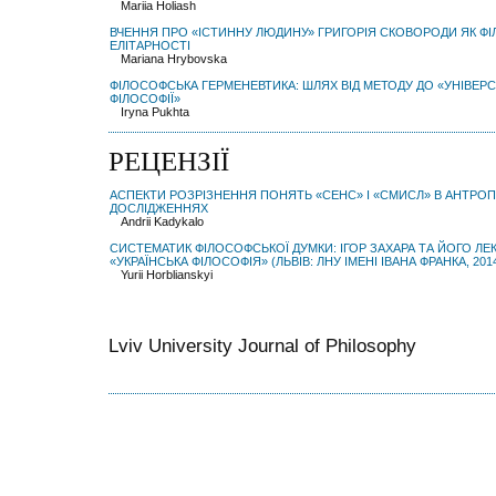
Mariia Holiash
ВЧЕННЯ ПРО «ІСТИННУ ЛЮДИНУ» ГРИГОРІЯ СКОВОРОДИ ЯК Ф
ЕЛІТАРНОСТІ
Mariana Hrybovska
ФІЛОСОФСЬКА ГЕРМЕНЕВТИКА: ШЛЯХ ВІД МЕТОДУ ДО «УНІВЕР
ФІЛОСОФІЇ»
Iryna Pukhta
РЕЦЕНЗІЇ
АСПЕКТИ РОЗРІЗНЕННЯ ПОНЯТЬ «СЕНС» І «СМИСЛ» В АНТРО
ДОСЛІДЖЕННЯХ
Andrii Kadykalo
СИСТЕМАТИК ФІЛОСОФСЬКОЇ ДУМКИ: ІГОР ЗАХАРА ТА ЙОГО Л
«УКРАЇНСЬКА ФІЛОСОФІЯ» (ЛЬВІВ: ЛНУ ІМЕНІ ІВАНА ФРАНКА, 2014.
Yurii Horblianskyi
Lviv University Journal of Philosophy