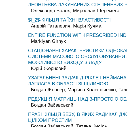
ЛЕОНТЬЄВА ЛАКУНАРНИХ СТЕПЕНЕВИХ Р
Олександр Волох, Мирослав Шеремета
$I_2$-КІЛЬЦЯ ТА ЇХНІ ВЛАСТИВОСТІ
Андрій Гаталевич, Марія Кучма
ENTIRE FUNCTION WITH PRESCRIBED IN
Markiyan Girnyk
СТАЦІОНАРНІ ХАРАКТЕРИСТИКИ ОДНОКА
СИСТЕМИ МАСОВОГО ОБСЛУГОВУВАННЯ 
МОЖЛИВІСТЮ ВИХОДУ З ЛАДУ
Юрій Жерновий
УЗАГАЛЬНЕНІ ЗАДАЧІ ДІРІХЛЕ І НЕЙМАН
ЛАПЛАСА В ОБЛАСТІ ЗІ ЩІЛИНОЮ
Богдан Жовнер, Мар'яна Колесніченко, Га
РЕДУКЦІЯ МАТРИЦЬ НАД 3-ПРОСТОЮ О
Богдан Забавський
ПРАВІ КІЛЬЦЯ БЕЗУ, В ЯКИХ РАДИКАЛ 
ЦІЛКОМ ПРОСТИМ
Богдан Забавський, Тетяна Кисіль