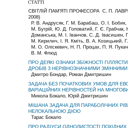
СТАТТІ
СВІТЛІЙ ПАМ'ЯТІ ПРОФЕСОРА С. П. ЛАВР
2008)
Р. В. Андрусяк, Г. М. Барабаш, О. І. Бобик,
М. Бугрій, Ю. Д. Головатий, Г. Є. Грабчак, Н
Доманська, М. І. Іванчов, С. Д. Івасишен, П
М. Кирилич, І. Я. Кміть, В. А. Козицький, 
М. О. Оліскевич, Н. П. Процах, П. Я. Пукач
В. М. Флюд
ПРО ДЕЯКІ ОЗНАКИ ЗБІЖНОСТІ ГІЛЛЯС
ДРОБІВ З НЕРІВНОЗНАЧНИМИ ЗМІННИМИ
Дмитро Бондар, Роман Дмитришин
ЗАДАЧА БЕЗ ПОЧАТКОВИХ УМОВ ДЛЯ Е
ВАРІАЦІЙНИХ НЕРІВНОСТЕЙ НА МНОГОВ
Микола Бокало, Юрій Дмитришин
МІШАНА ЗАДАЧА ДЛЯ ПАРАБОЛІЧНИХ РІВ
НЕЛОКАЛЬНОЮ ДІЄЮ
Тарас Бокало
ПРО РАДІУСИ ОДНОЛИСТОСТІ ПОХІДНИХ