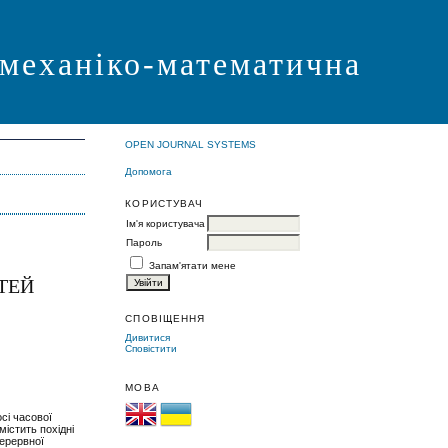
 механіко-математична
OPEN JOURNAL SYSTEMS
Допомога
КОРИСТУВАЧ
Ім'я користувача
Пароль
Запам'ятати мене
ТЕЙ
СПОВІЩЕННЯ
Дивитися
Сповістити
МОВА
сі часової
містить похідні
перервної