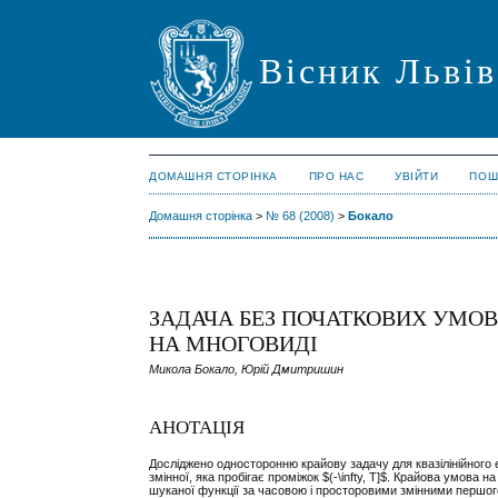
Вісник Львів
ДОМАШНЯ СТОРІНКА
ПРО НАС
УВІЙТИ
ПОШ
Домашня сторінка
>
№ 68 (2008)
>
Бокало
ЗАДАЧА БЕЗ ПОЧАТКОВИХ УМОВ
НА МНОГОВИДІ
Микола Бокало, Юрій Дмитришин
АНОТАЦІЯ
Досліджено односторонню крайову задачу для квазілінійного е
змінної, яка пробігає проміжок $(-\infty, T]$. Крайова умова 
шуканої функції за часовою і просторовими змінними першого