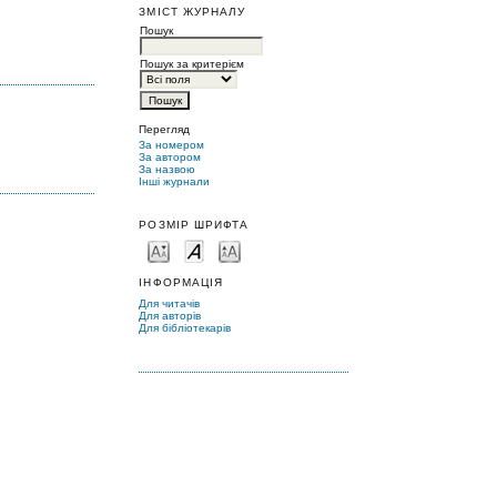
ЗМІСТ ЖУРНАЛУ
Пошук
Пошук за критерієм
Перегляд
За номером
За автором
За назвою
Інші журнали
РОЗМІР ШРИФТА
ІНФОРМАЦІЯ
Для читачів
Для авторів
Для бібліотекарів