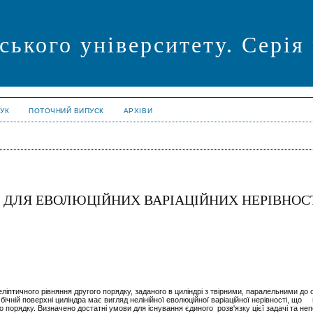
ського університету. Серія
УК
ПОТОЧНИЙ ВИПУСК
АРХІВИ
 ДЛЯ ЕВОЛЮЦІЙНИХ ВАРІАЦІЙНИХ НЕРІВНОС
ліптичного рівняння другого порядку, заданого в циліндрі з твірними, паралельними до о
на бічній поверхні циліндра має вигляд нелінійної еволюційної варіаційної нерівності, що 
 порядку. Визначено достатні умови для існування єдиного розв'язку цієї задачі та не