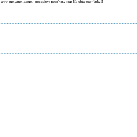
ння вихідних даних і поведінку розв'язку при $t\rightarrow -\infty.$