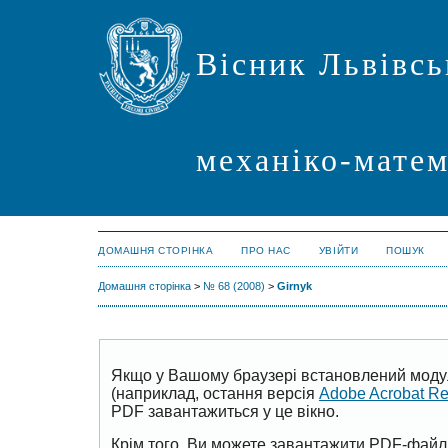
Вісник Львівсь
механіко-мате
ДОМАШНЯ СТОРІНКА
ПРО НАС
УВІЙТИ
ПОШУК
Домашня сторінка
>
№ 68 (2008)
>
Girnyk
Якщо у Вашому браузері встановлений моду
(наприклад, остання версія
Adobe Acrobat R
PDF завантажиться у це вікно.
Крім того, Ви можете завантажити PDF-файл