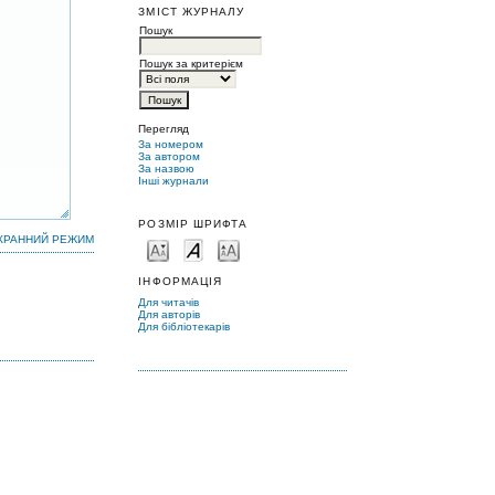
ЗМІСТ ЖУРНАЛУ
Пошук
Пошук за критерієм
Перегляд
За номером
За автором
За назвою
Інші журнали
РОЗМІР ШРИФТА
КРАННИЙ РЕЖИМ
ІНФОРМАЦІЯ
Для читачів
Для авторів
Для бібліотекарів