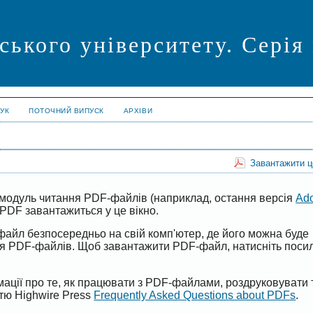
ського університету. Серія
УК
ПОТОЧНИЙ ВИПУСК
АРХІВИ
Завантажити 
модуль читання PDF-файлів (наприклад, остання версія
Ad
PDF завантажиться у це вікно.
файл безпосередньо на свій комп'ютер, де його можна буде
ня PDF-файлів. Щоб завантажити PDF-файл, натисніть поси
ації про те, як працювати з PDF-файлами, роздруковувати 
ттю Highwire Press
Frequently Asked Questions about PDFs
.