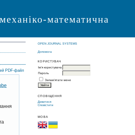
 механіко-математична
OPEN JOURNAL SYSTEMS
Допомога
КОРИСТУВАЧ
Ім'я користувача
цей PDF-файл
Пароль
Запам'ятати мене
obe
СПОВІЩЕННЯ
Дивитися
Сповістити
лання
МОВА
та