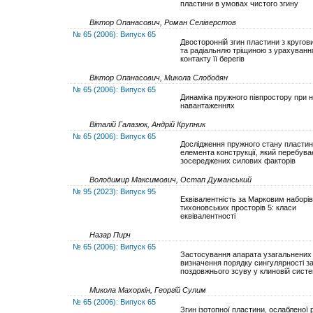
пластини в умовах чистого згину
Віктор Опанасович, Роман Селіверстов
№ 65 (2006): Випуск 65
Двосторонній згин пластини з круго
та радіальнлю тріщиною з урахуван
контакту її берегів
Віктор Опанасович, Микола Слободян
№ 65 (2006): Випуск 65
Динаміка пружного півпростору при 
навантаженнях
Віталій Галазюк, Андрій Крупник
№ 65 (2006): Випуск 65
Дослідження пружного стану пластин
елемента конструкції, який перебуває
зосереджених силових факторів
Володимир Максимович, Остап Думанський
№ 95 (2023): Випуск 95
Еквівалентність за Марковим наборів
тихоновських просторів 5: класи
еквівалентності
Назар Пирч
№ 65 (2006): Випуск 65
Застосування апарата узагальнених 
визначення порядку сингулярності з
поздовжнього зсуву у клиновій систе
Микола Махоркін, Георгій Сулим
№ 65 (2006): Випуск 65
Згин ізотопної пластини, ослабленої 