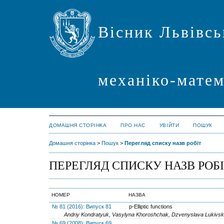
Вісник Львівсь
механіко-мате
ДОМАШНЯ СТОРІНКА
ПРО НАС
УВІЙТИ
ПОШУК
Домашня сторінка
>
Пошук
>
Перегляд списку назв робіт
ПЕРЕГЛЯД СПИСКУ НАЗВ РОБ
НОМЕР
НАЗВА
№ 81 (2016): Випуск 81
p-Elliptic functions
Andriy Kondratyuk, Vasylyna Khoroshchak, Dzvenyslava Lukivs
№ 69 (2008): Випуск 69