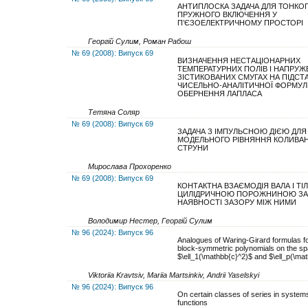
АНТИПЛОСКА ЗАДАЧА ДЛЯ ТОНКО
ПРУЖНОГО ВКЛЮЧЕННЯ У
П’ЄЗОЕЛЕКТРИЧНОМУ ПРОСТОРІ
Георгій Сулим, Роман Рабош
№ 69 (2008): Випуск 69
ВИЗНАЧЕННЯ НЕСТАЦІОНАРНИХ
ТЕМПЕРАТУРНИХ ПОЛІВ І НАПРУЖ
ЗІСТИКОВАНИХ СМУГАХ НА ПІДСТА
ЧИСЕЛЬНО-АНАЛІТИЧНОЇ ФОРМУЛ
ОБЕРНЕННЯ ЛАПЛАСА
Тетяна Соляр
№ 69 (2008): Випуск 69
ЗАДАЧА З ІМПУЛЬСНОЮ ДІЄЮ ДЛЯ
МОДЕЛЬНОГО РІВНЯННЯ КОЛИВА
СТРУНИ
Мирослава Прохоренко
№ 69 (2008): Випуск 69
КОНТАКТНА ВЗАЄМОДІЯ ВАЛА І ТІЛ
ЦИЛІДРИЧНОЮ ПОРОЖНИНОЮ ЗА
НАЯВНОСТІ ЗАЗОРУ МІЖ НИМИ
Володимир Нестер, Георгій Сулим
№ 96 (2024): Випуск 96
Analogues of Waring-Girard formulas fo
block-symmetric polynomials on the s
$\ell_1(\mathbb{c}^2)$ and $\ell_p(\ma
Viktoriia Kravtsiv, Mariia Martsinkiv, Andrii Yaselskyi
№ 96 (2024): Випуск 96
On certain classes of series in system
functions