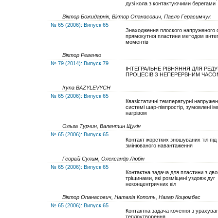
дузі кола з контактуючими берегами
Віктор Божидарнік, Віктор Опанасович, Павло Герасимчук
№ 65 (2006): Випуск 65
Знаходження плоского напруженого 
прямокутної пластини методом внте
моментів
Віктор Ревенко
№ 79 (2014): Випуск 79
ІНТЕГРАЛЬНЕ РІВНЯННЯ ДЛЯ РЕД
ПРОЦЕСІВ З НЕПЕРЕРВНИМ ЧАСО
Iryna BAZYLEVYCH
№ 65 (2006): Випуск 65
Квазістатичні температурні напружен
системі шар-півпростір, зумовлені і
нагрівом
Ольга Турчин, Валентин Щукін
№ 65 (2006): Випуск 65
Контакт жорстких зношуваних тіл під
змінюваного навантаження
Георгій Сулим, Олександр Любін
№ 65 (2006): Випуск 65
Контактна задача для пластини з дв
тріщинами, які розміщені уздовж дуг
неконцентричних кіл
Віктор Опанасович, Наталія Копоть, Назар Коцюмбас
№ 65 (2006): Випуск 65
Контактна задача кочення з урахува
теплоутворення