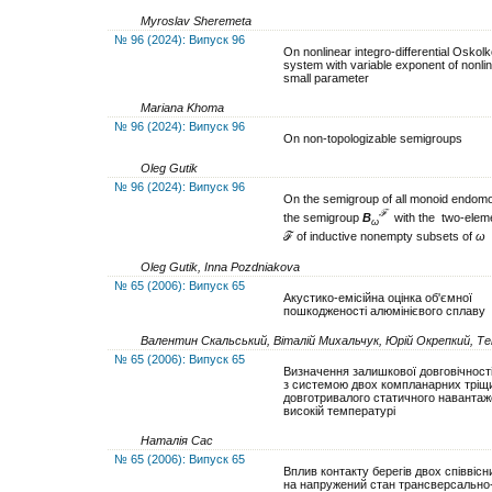
Myroslav Sheremeta
№ 96 (2024): Випуск 96
On nonlinear integro-differential Oskol
system with variable exponent of nonlin
small parameter
Mariana Khoma
№ 96 (2024): Випуск 96
On non-topologizable semigroups
Oleg Gutik
№ 96 (2024): Випуск 96
On the semigroup of all monoid endom
ℱ
the semigroup
B
with the two-eleme
ω
ℱ of inductive nonempty subsets of
ω
Oleg Gutik, Inna Pozdniakova
№ 65 (2006): Випуск 65
Акустико-емісійна оцінка об'ємної
пошкодженості алюмінієвого сплаву
Валентин Скальський, Віталій Михальчук, Юрій Окрепкий, Т
№ 65 (2006): Випуск 65
Визначення залишкової довговічност
з системою двох компланарних тріщи
довготривалого статичного навантаж
високій температурі
Наталія Сас
№ 65 (2006): Випуск 65
Вплив контакту берегів двох співвісн
на напружений стан трансверсально-