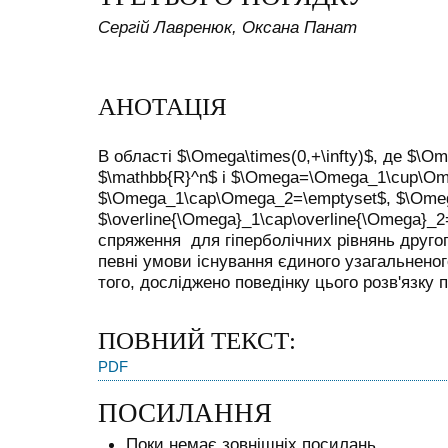
Сергій Лавренюк, Оксана Панат
АНОТАЦІЯ
В області $\Omega\times(0,+\infty)$, де $\
$\mathbb{R}^n$ і $\Omega=\Omega_1\cup\Om
$\Omega_1\cap\Omega_2=\emptyset$, $\Omega_
$\overline{\Omega}_1\cap\overline{\Omega}_
спряження для гіперболічних рівнянь другог
певні умови iснування єдиного узагальненого
того, досліджено поведінку цього розв'язку пр
ПОВНИЙ ТЕКСТ:
PDF
ПОСИЛАННЯ
Поки немає зовнішніх посилань.