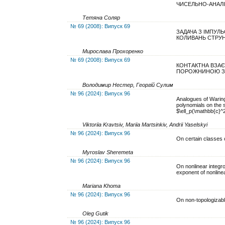
ЧИСЕЛЬНО-АНАЛ
Тетяна Соляр
№ 69 (2008): Випуск 69
ЗАДАЧА З ІМПУЛ
КОЛИВАНЬ СТРУ
Мирослава Прохоренко
№ 69 (2008): Випуск 69
КОНТАКТНА ВЗАЄ
ПОРОЖНИНОЮ ЗА
Володимир Нестер, Георгій Сулим
№ 96 (2024): Випуск 96
Analogues of Waring
polynomials on the 
$\ell_p(\mathbb{c}^
Viktoriia Kravtsiv, Mariia Martsinkiv, Andrii Yaselskyi
№ 96 (2024): Випуск 96
On certain classes 
Myroslav Sheremeta
№ 96 (2024): Випуск 96
On nonlinear integr
exponent of nonline
Mariana Khoma
№ 96 (2024): Випуск 96
On non-topologizab
Oleg Gutik
№ 96 (2024): Випуск 96