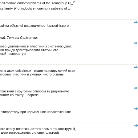
ℱ
f all monoid endomorphisms of the semigroup
B
ω
ts family ℱ of inductive nonempty subsets of
ω
АН
оцінка об'ємної пошкодженості алюмінієвого
кий, Тетяна Селівончик
АН
ової довговічності пластини з системою двох
ин при дії довготривалого статичного
окій температурі
АН
егів двох співвісних тріщин на напружений стан
отопної пластини в умовах чистого згину
АН
 пластини з круговим отвором та радіальнлю
нням контакту її берегів
АН
 півпростору при нормальних навантаженнях
АН
ого стану пластинчастого елемента конструкції,
д дією зосереджених силових факторів