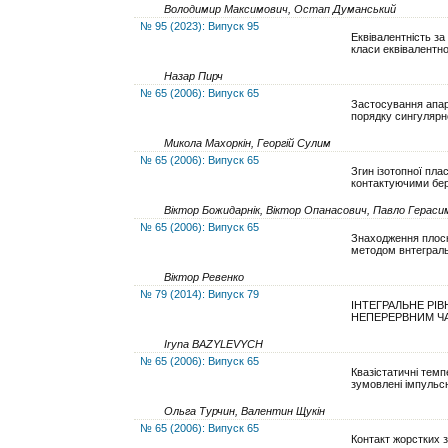
Володимир Максимович, Остап Думанський
№ 95 (2023): Випуск 95
Еквівалентність за
класи еквівалентно
Назар Пирч
№ 65 (2006): Випуск 65
Застосування апар
порядку сингулярно
Микола Махоркін, Георгій Сулим
№ 65 (2006): Випуск 65
Згин ізотопної плас
контактуючими бе
Віктор Божидарнік, Віктор Опанасович, Павло Гераси
№ 65 (2006): Випуск 65
Знаходження плоск
методом внтеграл
Віктор Ревенко
№ 79 (2014): Випуск 79
ІНТЕГРАЛЬНЕ РІ
НЕПЕРЕРВНИМ Ч
Iryna BAZYLEVYCH
№ 65 (2006): Випуск 65
Квазістатичні темп
зумовлені імпульс
Ольга Турчин, Валентин Щукін
№ 65 (2006): Випуск 65
Контакт жорстких з