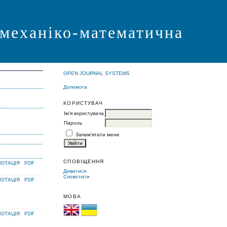
 механіко-математична
OPEN JOURNAL SYSTEMS
Допомога
КОРИСТУВАЧ
Ім'я користувача
Пароль
Запам'ятати мене
СПОВІЩЕННЯ
ОТАЦІЯ
PDF
Дивитися
Сповістити
ОТАЦІЯ
PDF
МОВА
ОТАЦІЯ
PDF