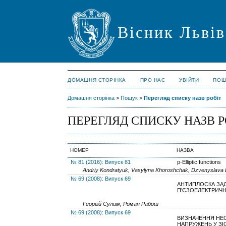
Вісник Львів
ДОМАШНЯ СТОРІНКА
ПРО НАС
УВІЙТИ
ПОШ
Домашня сторінка
>
Пошук
>
Перегляд списку назв робіт
ПЕРЕГЛЯД СПИСКУ НАЗВ Р
НОМЕР
НАЗВА
№ 81 (2016): Випуск 81
p-Elliptic functions
Andriy Kondratyuk, Vasylyna Khoroshchak, Dzvenyslava 
№ 69 (2008): Випуск 69
АНТИПЛОСКА ЗА
П’ЄЗОЕЛЕКТРИЧ
Георгій Сулим, Роман Рабош
№ 69 (2008): Випуск 69
ВИЗНАЧЕННЯ НЕС
НАПРУЖЕНЬ У ЗІ