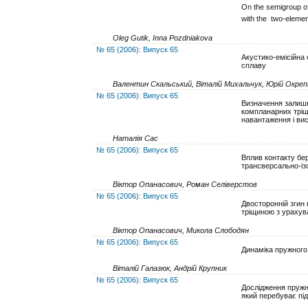
On the semigroup o
with the two-elemen
Oleg Gutik, Inna Pozdniakova
№ 65 (2006): Випуск 65
Акустико-емісійна 
сплаву
Валентин Скальський, Віталій Михальчук, Юрій Окреп
№ 65 (2006): Випуск 65
Визначення залишк
компланарних тріщ
навантаження і вис
Наталія Сас
№ 65 (2006): Випуск 65
Вплив контакту бер
трансверсально-із
Віктор Опанасович, Роман Селіверстов
№ 65 (2006): Випуск 65
Двосторонній згин
тріщиною з урахува
Віктор Опанасович, Микола Слободян
№ 65 (2006): Випуск 65
Динаміка пружного
Віталій Галазюк, Андрій Крупник
№ 65 (2006): Випуск 65
Дослідження пружн
який перебуває пі