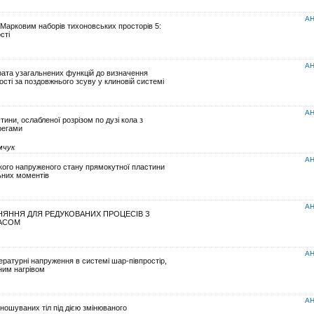
АН
 Марковим наборів тихоновських просторів 5:
сті
АН
ата узагальнених функцій до визначення
сті за поздовжнього зсуву у клиновій системі
АН
тини, ослабленої розрізом по дузі кола з
регами
мчук
АН
ого напруженого стану прямокутної пластини
ьних моментів
АН
ВНЯННЯ ДЛЯ РЕДУКОВАНИХ ПРОЦЕСІВ З
АСОМ
АН
ературні напруження в системі шар-півпростір,
ним нагрівом
АН
ношуваних тіл під дією змінюваного