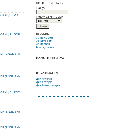
ЗМІСТ ЖУРНАЛУ
Пошук
ОТАЦІЯ
PDF
Пошук за критерієм
Перегляд
ОТАЦІЯ
PDF
За номером
За автором
За назвою
Інші журнали
DF (ENGLISH)
РОЗМІР ШРИФТА
ІНФОРМАЦІЯ
DF (ENGLISH)
Для читачів
Для авторів
Для бібліотекарів
ОТАЦІЯ
PDF
DF (ENGLISH)
DF (ENGLISH)