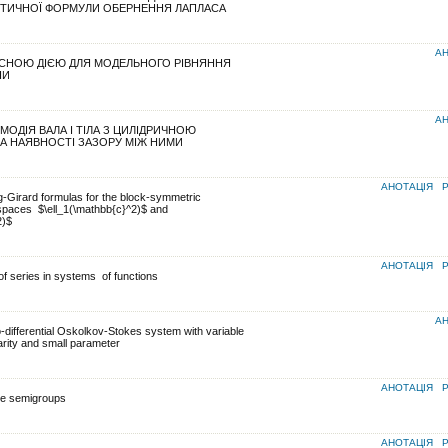
ІТИЧНОЇ ФОРМУЛИ ОБЕРНЕННЯ ЛАПЛАСА
АН
ЬСНОЮ ДІЄЮ ДЛЯ МОДЕЛЬНОГО РІВНЯННЯ
НИ
АН
МОДІЯ ВАЛА І ТІЛА З ЦИЛІДРИЧНОЮ
 НАЯВНОСТІ ЗАЗОРУ МІЖ НИМИ
АНОТАЦІЯ
P
-Girard formulas for the block-symmetric
spaces $\ell_1(\mathbb{c}^2)$ and
2)$
АНОТАЦІЯ
P
of series in systems of functions
АН
o-differential Oskolkov-Stokes system with variable
arity and small parameter
АНОТАЦІЯ
P
le semigroups
АНОТАЦІЯ
P