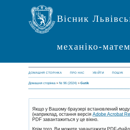
Вісник Львівсь
механіко-мате
ДОМАШНЯ СТОРІНКА
ПРО НАС
УВІЙТИ
ПОШУК
Домашня сторінка
>
№ 96 (2024)
>
Gutik
Якщо у Вашому браузері встановлений моду
(наприклад, остання версія
Adobe Acrobat R
PDF завантажиться у це вікно.
Крім того, Ви можете завантажити PDF-файл