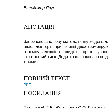
Володимир Паук
АНОТАЦІЯ
Запропоновано нову математичну модель д
внаслідок тертя при коченні двох термопру
взаємну залежність швидкості проковзуванн
і контактний тиск. Додатково враховано неі
тілами.
ПОВНИЙ ТЕКСТ:
PDF
ПОСИЛАННЯ
Гриліцький Д.В., Євтушенко О.О. Контактні 