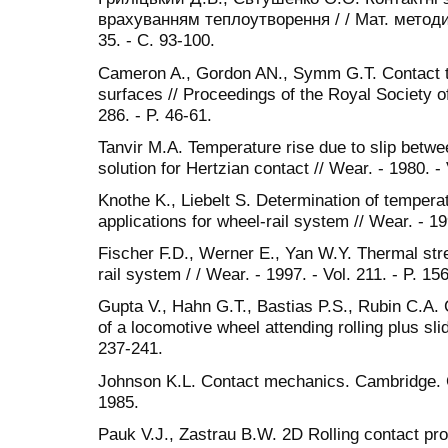
врахуванням теплоутворення / / Мат. методи і
35. - С. 93-100.
Cameron A., Gordon AN., Symm G.T. Contact tem
surfaces // Proceedings of the Royal Society of
286. - P. 46-61.
Tanvir M.A. Temperature rise due to slip betwee
solution for Hertzian contact // Wear. - 1980. - 
Knothe K., Liebelt S. Determination of temperat
applications for wheel-rail system // Wear. - 199
Fischer F.D., Werner E., Yan W.Y. Thermal stres
rail system / / Wear. - 1997. - Vol. 211. - P. 15
Gupta V., Hahn G.T., Bastias P.S., Rubin C.A. Ca
of a locomotive wheel attending rolling plus slid
237-241.
Johnson K.L. Contact mechanics. Cambridge. 
1985.
Pauk V.J., Zastrau B.W. 2D Rolling contact prob