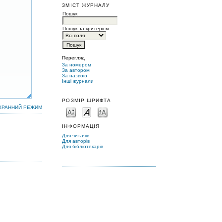
ЗМІСТ ЖУРНАЛУ
Пошук
Пошук за критерієм
Перегляд
За номером
За автором
За назвою
Інші журнали
РОЗМІР ШРИФТА
КРАННИЙ РЕЖИМ
ІНФОРМАЦІЯ
Для читачів
Для авторів
Для бібліотекарів