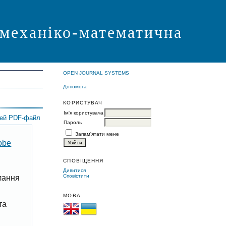
 механіко-математична
OPEN JOURNAL SYSTEMS
Допомога
КОРИСТУВАЧ
Ім'я користувача
цей PDF-файл
Пароль
Запам'ятати мене
obe
СПОВІЩЕННЯ
Дивитися
Сповістити
лання
МОВА
та