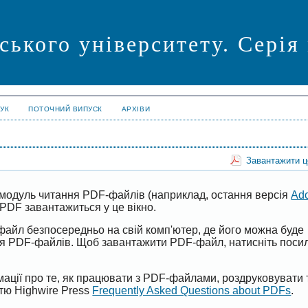
ського університету. Серія
УК
ПОТОЧНИЙ ВИПУСК
АРХІВИ
Завантажити 
модуль читання PDF-файлів (наприклад, остання версія
Ad
PDF завантажиться у це вікно.
файл безпосередньо на свій комп'ютер, де його можна буде
ня PDF-файлів. Щоб завантажити PDF-файл, натисніть поси
ації про те, як працювати з PDF-файлами, роздруковувати 
ттю Highwire Press
Frequently Asked Questions about PDFs
.