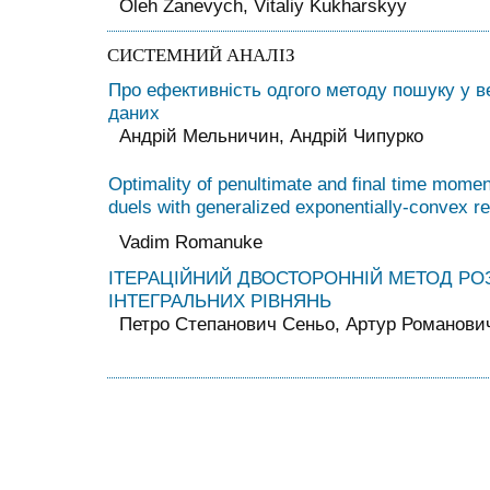
Oleh Zanevych, Vitaliy Kukharskyy
СИСТЕМНИЙ АНАЛІЗ
Про ефективність одгого методу пошуку у 
даних
Андрій Мельничин, Андрій Чипурко
Optimality of penultimate and final time moment
duels with generalized exponentially-convex r
Vadim Romanuke
IТЕРАЦIЙНИЙ ДВОСТОРОННIЙ МЕТОД РО
IНТЕГРАЛЬНИХ РIВНЯНЬ
Петро Степанович Сеньо, Артур Романови