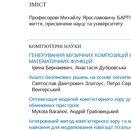
ЗМІСТ
Професорові Михайлу Ярославовичу БАРТІШ
життя, присвячене науці та університету
КОМП'ЮТЕРНІ НАУКИ
ГЕНЕРУВАННЯ МУЗИЧНИХ КОМПОЗИЦІЙ 
МАТЕМАТИЧНИХ ФУНКЦІЙ
Ірина Бернакевич, Анастасія Дубровська
Аналiз безпекових рiшень на основi serverle
Святослав Дмитрович Златоус, Петро Сер
Венгерський
Оптимiзацiя моделей комп’ютерного зору 
обмежених пристроїв
Mykola Baranov, Андрій Грабовецький
Інтегрований метод комп’ютерного зору та
навчання для моделювання навігації літаль