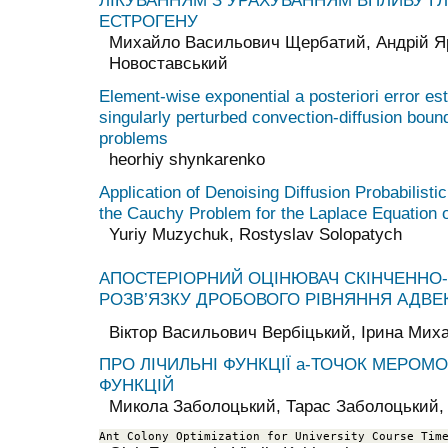
ЛІКУВАННЯМ З УРАХУВАННЯМ ВПЛИВУ Г
ЕСТРОГЕНУ
Михайло Васильович Щербатий, Андрій Я
Новоставський
Element-wise exponential a posteriori error est
singularly perturbed convection-diffusion boun
problems
heorhiy shynkarenko
Application of Denoising Diffusion Probabilisti
the Cauchy Problem for the Laplace Equation o
Yuriy Muzychuk, Rostyslav Solopatych
АПОСТЕРIОРНИЙ ОЦIНЮВАЧ СКIНЧЕННО
РОЗВ’ЯЗКУ ДРОБОВОГО РIВНЯННЯ АДВЕК
Віктор Васильович Вербіцький, Ірина Мих
ПРО ЛІЧИЛЬНІ ФУНКЦІЇ a-ТОЧОК МЕРОМО
ФУНКЦІЙ
Микола Заболоцький, Тарас Заболоцький,
Ant Colony Optimization for University Course Tim