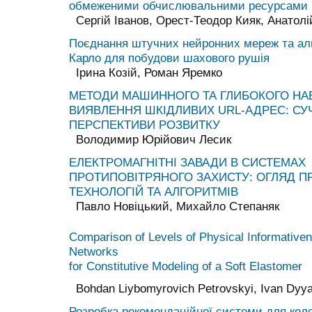
обмеженими обчислювальними ресурсами
Сергій Іванов, Орест-Теодор Кияк, Анатол
Поєднання штучних нейронних мереж та ал
Карло для побудови шахового рушія
Ірина Козій, Роман Яремко
МЕТОДИ МАШИННОГО ТА ГЛИБОКОГО НА
ВИЯВЛЕННЯ ШКІДЛИВИХ URL-АДРЕС: СУ
ПЕРСПЕКТИВИ РОЗВИТКУ
Володимир Юрійович Лесик
ЕЛЕКТРОМАГНІТНІ ЗАВАДИ В СИСТЕМАХ
ПРОТИПОВІТРЯНОГО ЗАХИСТУ: ОГЛЯД П
ТЕХНОЛОГІЙ ТА АЛГОРИТМІВ
Павло Новіцький, Михайло Степаняк
Comparison of Levels of Physical Informativen
Networks
for Constitutive Modeling of a Soft Elastomer
Bohdan Liybomyrovich Petrovskyi, Ivan Dyy
Розробка рекомендаційної системи для кол