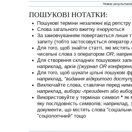
Немає результаті
ПОШУКОВІ НОТАТКИ:
Пошукові терміни незалежні від регістру
Слова загального вжитку ігноруються
За замовчуванням повертаються лише ті 
запиту (тобто застосовується оператор
Для того, щоб знайти статті, які містять
чисельні слова з оператором
OR
; напри
Для створення складних пошукових запи
наприклад,
архів ((журнал OR конферен
Для того, щоб шукати цільні пошукові ф
наприклад,
"видання відкритого доступ
Виключайте слова, ставлячи перед ни
наприклад,
вибори -президент
або
вибо
Використовуйте у термінах символ
*
як 
яку послідовність символів; наприклад,
документи, що містять слова "соціальний
"соціологічний" тощо