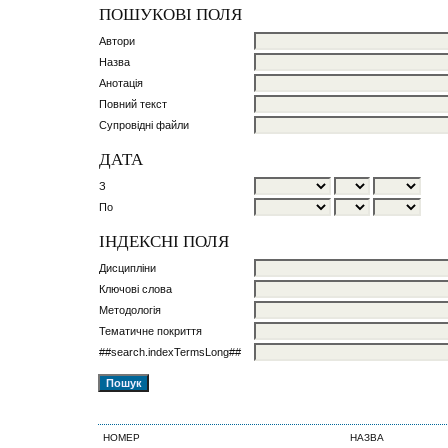
ПОШУКОВІ ПОЛЯ
Автори
Назва
Анотація
Повний текст
Супровідні файли
ДАТА
З
По
ІНДЕКСНІ ПОЛЯ
Дисципліни
Ключові слова
Методологія
Тематичне покриття
##search.indexTermsLong##
НОМЕР
НАЗВА