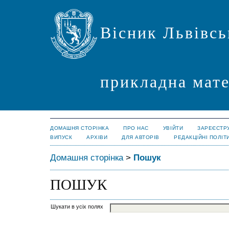
Вісник Львівсь
прикладна мате
ДОМАШНЯ СТОРІНКА
ПРО НАС
УВІЙТИ
ЗАРЕЄСТР
ВИПУСК
АРХІВИ
ДЛЯ АВТОРІВ
РЕДАКЦІЙНІ ПОЛІТ
Домашня сторінка
>
Пошук
ПОШУК
Шукати в усіх полях