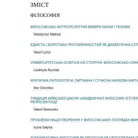
ЗМІСТ
ФІЛОСОФІЯ
ФІЛОСОФСЬКО-АНТРОПОЛОГІЧНІ ВИМІРИ НАУКИ І ТЕХНІКИ
Volodymyr Melnyk
ЄДНІСТЬ І БОРОТЬБА ПРОТИЛЕЖНОСТЕЙ ЯК ДІАЛЕКТИЧНА СУ
Vasyl Lysyi
УНІВЕРСИТЕТСЬКА ОСВІТА В ХХІ СТОРІЧЧІ: ФІЛОСОФСЬКО-СИ
Liudmyla Ryzhak
КРИТИЧНА ОНТОЛОГІЯ М. ГАРТМАНА І СУЧАСНА НАУКОВА КАРТ
Ihor Derzhko
ТРАДИЦІЯ КИЇВСЬКОЇ ШКОЛИ «АКАДЕМІЧНОЇ ФІЛОСОФІЇ» В ЇЇ П
РЕПРЕЗЕНТАЦІЇ
Valerii Stetsenko
ПРОБЛЕМА НАЦІОТВОРЕННЯ У ФІЛОСОФСЬКИХ ПОГЛЯДАХ ІВАН
Iryna Salyha
КОМУНІКАТИВНА ФІЛОСОФІЯ ЯК ПРОПОЗИЦІЯ СВІТОГЛЯДНИХ 