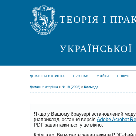
ТЕОРІЯ І ПР
УКРАЇНСЬКОЇ
ДОМАШНЯ СТОРІНКА
ПРО НАС
УВІЙТИ
ПОШУК
Домашня сторінка
>
№ 19 (2025)
>
Космеда
Якщо у Вашому браузері встановлений моду
(наприклад, остання версія
Adobe Acrobat R
PDF завантажиться у це вікно.
Крім того, Ви можете завантажити PDF-файл