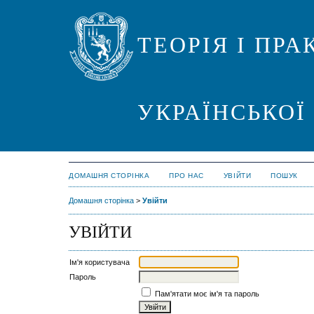
ТЕОРІЯ І ПР
УКРАЇНСЬКОЇ
ДОМАШНЯ СТОРІНКА
ПРО НАС
УВІЙТИ
ПОШУК
Домашня сторінка
>
Увійти
УВІЙТИ
Ім'я користувача
Пароль
Пам'ятати моє ім'я та пароль