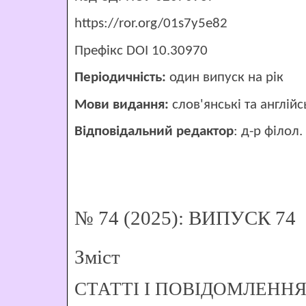
https://ror.org/01s7y5e82
Префікс DOI 10.30970
Періодичність:
один випуск на рік
Мови видання:
слов'янські та англійс
Відповідальний редактор
:
д-р філол.
№ 74 (2025): ВИПУСК 74
Зміст
СТАТТІ І ПОВІДОМЛЕНН