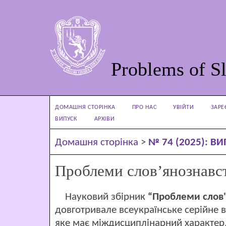
Problems of Sl
ДОМАШНЯ СТОРІНКА
ПРО НАС
УВІЙТИ
ЗАРЕ
ВИПУСК
АРХІВИ
Домашня сторінка
>
№ 74 (2025): ВИ
Проблеми слов’янознавс
Науковий збірник
“Проблеми слов'
довготривале всеукраїнське серійне в
яке має міждисциплінарний характер.