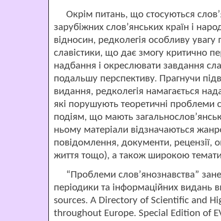
Окрім питань, що стосуються слов’я
зарубіжних слов’янських країн і наро
відносин, редколегія особливу увагу п
славістики, що дає змогу критично 
надбання і окреслювати завдання сла
подальшу перспективу. Прагнучи під
видання, редколегія намагається над
які порушують теоретичні проблеми с
подіям, що мають загальнослов’янськ
ньому матеріали відзначаються жанро
повідомлення, документи, рецензії, о
життя тощо), а також широкою темат
“Проблеми слов’янознавства” занес
періодики та інформаційних видань 
sources. A Directory of Scientific and 
throughout Europe. Special Edition o