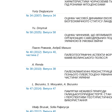
ХАРАКТЕРИСТИКИ ЧОРНОЗЕМІВ Т
ПІД РІЗНИМИ ФІТОЦЕНОЗАМИ
Yuriy Degtyaryov
№ 34 (2007): Випуск 34
ОЦІНКА ЧАСОВОЇ ДИНАМІКИ ЕКОЛ
БІОГЕОХІМІЧНОГО СТАТУСУ ЛАНД
Yu. Dmytruk
№ 58 (2025): Випуск 58
ОЦІНКА ЧИННИКІВ, ЩО ВПЛИВАЮТ
ОРГАНІЗАЦІЮ САМОДІЯЛЬНИХ П
УКРАЇНОЮ В УМОВАХ ВІЙНИ
Павло Романів, Андрій Манько
№ 40 (2012): Випуск 40,
ПАЛЕОГЕОГРАФІЧНІ АСПЕКТИ ФО
частина 2
КАМІВ ВОЛИНСЬКОГО ПОЛІССЯ
A. Renda
№ 38 (2010): Випуск 38
ПАЛЕОКЛІМАТИЧНІ РЕКОНСТРУКЦІЇ
ПІЗНЬОГО ПЛЕЙСТОЦЕНУ РІВНИН
ЧАСТИНИ УКРАЇНИ
L. Bezusko, S. Mosyakin, A. Bezusko
№ 47 (2014): Випуск 47
ПАМ’ЯТКИ НЕЖИВОЇ ПРИРОДИ
ГАЛИЦЬКОГОПРИДНІСТЕР’Я: СТА
І ПЕРСПЕКТИВИ ГЕОТУРИСТИЧНО
ВИКОРИСТАННЯ
Vitaliy Brusak, Sofia Paljanycja
№ 40 (2012): Випуск 40,