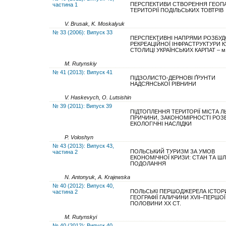
ПЕРСПЕКТИВИ СТВОРЕННЯ ГЕОПА
частина 1
ТЕРИТОРІЇ ПОДІЛЬСЬКИХ ТОВТРІВ
V. Brusak, K. Moskalyuk
№ 33 (2006): Випуск 33
ПЕРСПЕКТИВНІ НАПРЯМИ РОЗБУ
РЕКРЕАЦІЙНОЇ ІНФРАСТРУКТУРИ 
СТОЛИЦІ УКРАЇНСЬКИХ КАРПАТ – м
M. Rutynskіy
№ 41 (2013): Випуск 41
ПІДЗОЛИСТО-ДЕРНОВІ ҐРУНТИ
НАДСЯНСЬКОЇ РІВНИНИ
V. Haskevych, O. Lutsishin
№ 39 (2011): Випуск 39
ПІДТОПЛЕННЯ ТЕРИТОРІЇ МІСТА Л
ПРИЧИНИ, ЗАКОНОМІРНОСТІ РОЗВ
ЕКОЛОГІЧНІ НАСЛІДКИ
P. Voloshyn
№ 43 (2013): Випуск 43,
ПОЛЬСЬКИЙ ТУРИЗМ ЗА УМОВ
частина 2
ЕКОНОМІЧНОЇ КРИЗИ: СТАН ТА Ш
ПОДОЛАННЯ
N. Antonyuk, A. Krajewskа
№ 40 (2012): Випуск 40,
ПОЛЬСЬКІ ПЕРШОДЖЕРЕЛА ІСТОР
частина 2
ГЕОГРАФІЇ ГАЛИЧИНИ XVII–ПЕРШОЇ
ПОЛОВИНИ ХХ СТ.
M. Rutynskyi
№ 40 (2012): Випуск 40,