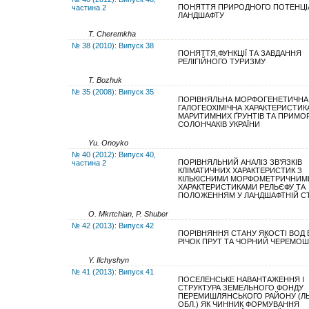
ПОНЯТТЯ ПРИРОДНОГО ПОТЕНЦІ
частина 2
ЛАНДШАФТУ
Т. Cheremkha
№ 38 (2010): Випуск 38
ПОНЯТТЯ,ФУНКЦІЇ ТА ЗАВДАННЯ
РЕЛІГІЙНОГО ТУРИЗМУ
T. Bozhuk
№ 35 (2008): Випуск 35
ПОРІВНЯЛЬНА МОРФОГЕНЕТИЧНА
ГАЛОГЕОХІМІЧНА ХАРАКТЕРИСТИК
МАРИТИМНИХ ҐРУНТІВ ТА ПРИМО
СОЛОНЧАКІВ УКРАЇНИ
Yu. Onoyko
№ 40 (2012): Випуск 40,
ПОРІВНЯЛЬНИЙ АНАЛІЗ ЗВ’ЯЗКІВ
частина 2
КЛІМАТИЧНИХ ХАРАКТЕРИСТИК З
КІЛЬКІСНИМИ МОРФОМЕТРИЧНИМ
ХАРАКТЕРИСТИКАМИ РЕЛЬЄФУ ТА
ПОЛОЖЕННЯМ У ЛАНДШАФТНІЙ СТ
O. Mkrtchian, P. Shuber
№ 42 (2013): Випуск 42
ПОРІВНЯННЯ СТАНУ ЯКОСТІ ВОД В
РІЧОК ПРУТ ТА ЧОРНИЙ ЧЕРЕМОШ
Y. Ilchyshyn
№ 41 (2013): Випуск 41
ПОСЕЛЕНСЬКЕ НАВАНТАЖЕННЯ І
СТРУКТУРА ЗЕМЕЛЬНОГО ФОНДУ
ПЕРЕМИШЛЯНСЬКОГО РАЙОНУ (ЛЬ
ОБЛ.) ЯК ЧИННИК ФОРМУВАННЯ