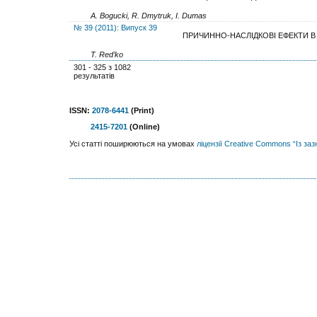
A. Bogucki, R. Dmytruk, I. Dumas
№ 39 (2011): Випуск 39
ПРИЧИННО-НАСЛІДКОВІ ЕФЕКТИ В
T. Red’ko
301 - 325 з 1082
результатів
ISSN:
2078-6441
(Print)
2415-7201
(Online)
Усі статті поширюються на умовах
ліцензії Creative Commons “Із за