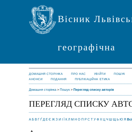
Вісник Львівсь
географічна
ДОМАШНЯ СТОРІНКА
ПРО НАС
УВІЙТИ
ПОШУК
АНОНСИ
ПОДАННЯ
ПУБЛІКАЦІЙНА ЕТИКА
Домашня сторінка
>
Пошук
>
Перегляд списку авторів
ПЕРЕГЛЯД СПИСКУ АВТ
А
Б
В
Г
Ґ
Д
Е
Є
Ж
З
И
І
Ї
К
Л
М
Н
О
П
Р
С
Т
У
Ф
Х
Ц
Ч
Ш
Щ
Ь
Ю
Я
Всі