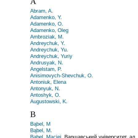
A
Abram, A.
Adamenko, Y.
Adamenko, О.
Adamenko, Оleg
Ambroziak, M.
Andreychuk, Y.
Andreychuk, Yu.
Andreychuk, Yuriy
Andrusyak, N.
Angelstam, P.
Anisimovych-Shevchuk, O.
Antoniuk, Elena
Antonyuk, N.
Antoshyk, О.
Augustowski, K.
B
Bąbel, M
Bąbel, M.
Bąbel, Maciej
, Варшавський університет, ал. Ж