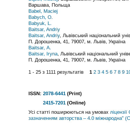
Варшава, Польща
Babel, Maciej
Babych, O.
Babyuk, L.
Baitsar, Andriy
Baitsar, Andriy
, Львівський національний унів
П. Дорошенка, 41, 79007, м. Львів, Україна
Baitsar, А.
Baitsar, Іryna
, Львівський національний уніве
П. Дорошенка, 41, 79007, м. Львів, Україна
1 - 25 з 1111 результатів
1
2
3
4
5
6
7
8
9
1
ISSN:
2078-6441
(Print)
2415-7201
(Online)
Усі статті поширюються на умовах
ліцензії
зазначенням авторства – 4.0 міжнародна” (C