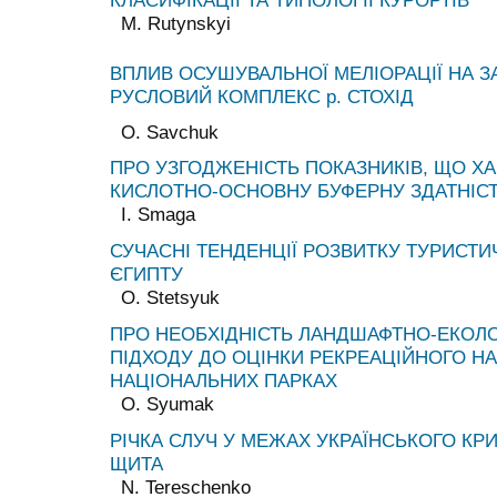
КЛАСИФІКАЦІЇ ТА ТИПОЛОГІЇ КУРОРТІВ
M. Rutynskyi
ВПЛИВ ОСУШУВАЛЬНОЇ МЕЛІОРАЦІЇ НА З
РУСЛОВИЙ КОМПЛЕКС р. СТОХІД
O. Savchuk
ПРО УЗГОДЖЕНІСТЬ ПОКАЗНИКІВ, ЩО Х
КИСЛОТНО-ОСНОВНУ БУФЕРНУ ЗДАТНІСТ
I. Smaga
СУЧАСНІ ТЕНДЕНЦІЇ РОЗВИТКУ ТУРИСТ
ЄГИПТУ
O. Stetsyuk
ПРО НЕОБХІДНІСТЬ ЛАНДШАФТНО-ЕКОЛ
ПІДХОДУ ДО ОЦІНКИ РЕКРЕАЦІЙНОГО Н
НАЦІОНАЛЬНИХ ПАРКАХ
O. Syumak
РІЧКА СЛУЧ У МЕЖАХ УКРАЇНСЬКОГО КР
ЩИТА
N. Tereschenko