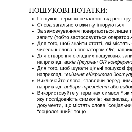
ПОШУКОВІ НОТАТКИ:
Пошукові терміни незалежні від регістру
Слова загального вжитку ігноруються
За замовчуванням повертаються лише ті 
запиту (тобто застосовується оператор
Для того, щоб знайти статті, які містять
чисельні слова з оператором
OR
; напри
Для створення складних пошукових запи
наприклад,
архів ((журнал OR конферен
Для того, щоб шукати цільні пошукові ф
наприклад,
"видання відкритого доступ
Виключайте слова, ставлячи перед ни
наприклад,
вибори -президент
або
вибо
Використовуйте у термінах символ
*
як 
яку послідовність символів; наприклад,
документи, що містять слова "соціальний
"соціологічний" тощо