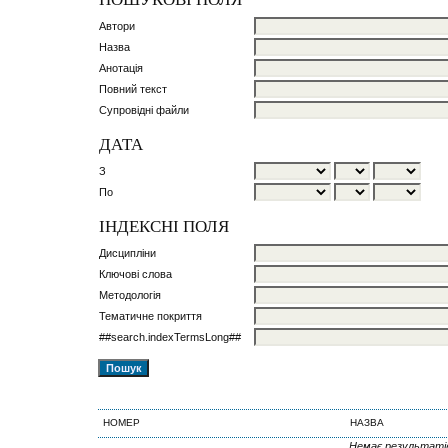
Автори
Назва
Анотація
Повний текст
Супровідні файли
ДАТА
З
По
ІНДЕКСНІ ПОЛЯ
Дисципліни
Ключові слова
Методологія
Тематичне покриття
##search.indexTermsLong##
НОМЕР
НАЗВА
Немає результаті