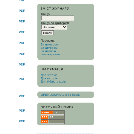
ЗМІСТ ЖУРНАЛУ
PDF
Пошук
PDF
Пошук за критерієм
PDF
Перегляд
PDF
За номером
За автором
За назвою
PDF
Інші журнали
PDF
ІНФОРМАЦІЯ
Для читачів
Для авторів
PDF
Для бібліотекарів
OPEN JOURNAL SYSTEMS
PDF
ПОТОЧНИЙ НОМЕР
PDF
PDF