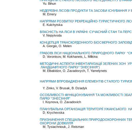
ПРИНЦИПИ СТАЛОГО ЛІСОВОГО МЕНЕДЖМЕНТУ В РАМКА
Yu. Bihun
НЕДЕРЕВНІ ЛІСОВІ ПРОДУКТИ ТА ЗАСОБИ ІСНУВАННЯ У 
M. Emery
НАПРЯМИ РОЗВИТКУ РЕКРЕАЦІЙНО-ТУРИСТИЧНОГО ЛІ
E. Kulchytska
ВЛАСНІСТЬ НА ЛІСИ В УКРАЇНІ: СУЧАСНИЙ СТАН ТА П
V. Nepyivoda
КОНЦЕПЦІЯ ТРАНСКОРДОННОГО БІОСФЕРНОГО ЗАПОВІДН
A. Giorgio, O. Melen
ГРАБОВІ ЛІСИ НАЦІОНАЛЬНОГО ПРИРОДНОГО ПАРКУ “СК
D. Vorontsov, M. Kokhanets, L. Milkina
МЕТОДИЧНІ АСПЕКТИ ІНВЕНТАРИЗАЦІЇ ЗЕЛЕНИХ ЗОН УР
ЛАНДШАФТНОГО ПАРКУ “ЗНЕСІННЯ”)
M. Elbakidze, O. Zavadovych, T. Yamelynets
НАПРЯМИ ВПРОВАДЖЕННЯ ЕЛЕМЕНТІВ СТАЛОГО ТУРИЗ
Y. Zinko, V. Brusak, B. Dziadyk
ОСОБЛИВОСТІ ФУНКЦІОНУВАННЯ ТА МОЖЛИВОСТІ ЗБА
ПАРКУ “ЗНЕСІННЯ”
I. Koynova, O. Zavadovich
ПЛАНУВАЛЬНА ОРГАНІЗАЦІЯ ТЕРИТОРІЇ УЖАНСЬКОГО 
D. Krychevska
ПРИЗНАЧЕННЯ СПЕЦІАЛЬНИХ ПРИРОДООХОРОННИХ ТЕРИТ
ОХОРОНИ ДОВКІЛЛЯ
M. Tysiachniouk, J. Reisman