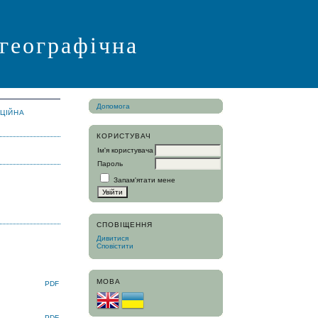
 географічна
Допомога
АЦІЙНА
КОРИСТУВАЧ
Ім'я користувача
Пароль
Запам'ятати мене
СПОВІЩЕННЯ
Дивитися
Сповістити
МОВА
PDF
PDF