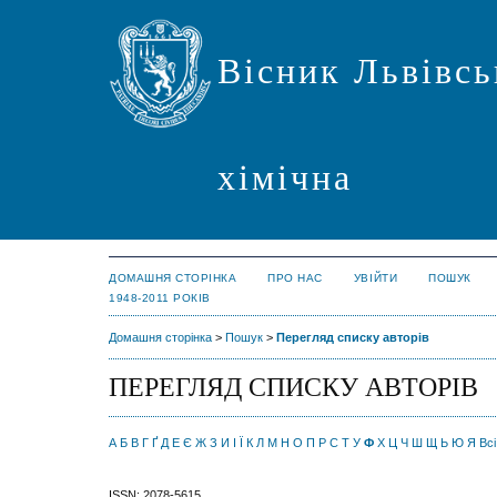
Вісник Львівсь
хімічна
ДОМАШНЯ СТОРІНКА
ПРО НАС
УВІЙТИ
ПОШУК
1948-2011 РОКІВ
Домашня сторінка
>
Пошук
>
Перегляд списку авторів
ПЕРЕГЛЯД СПИСКУ АВТОРІВ
А
Б
В
Г
Ґ
Д
Е
Є
Ж
З
И
І
Ї
К
Л
М
Н
О
П
Р
С
Т
У
Ф
Х
Ц
Ч
Ш
Щ
Ь
Ю
Я
Всі
ISSN: 2078-5615