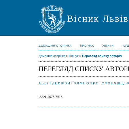
Вісник Львів
ДОМАШНЯ СТОРІНКА
ПРО НАС
УВІЙТИ
ПОШ
Домашня сторінка
>
Пошук
>
Перегляд списку авторів
ПЕРЕГЛЯД СПИСКУ АВТОР
А
Б
В
Г
Ґ
Д
Е
Є
Ж
З
И
І
Ї
К
Л
М
Н
О
П
Р
С
Т
У
Ф
Х
Ц
Ч
Ш
Щ
Ь
ISSN: 2078-5615