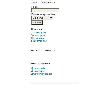
ЗМІСТ ЖУРНАЛУ
Пошук
Пошук за критерієм
Перегляд
За номером
За автором
За назвою
Інші журнали
РОЗМІР ШРИФТА
ІНФОРМАЦІЯ
Для читачів
Для авторів
Для бібліотекарів