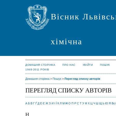
Вісник Львівсь
хімічна
ДОМАШНЯ СТОРІНКА
ПРО НАС
УВІЙТИ
ПОШУК
1948-2011 РОКІВ
Домашня сторінка
>
Пошук
>
Перегляд списку авторів
ПЕРЕГЛЯД СПИСКУ АВТОРІВ
А
Б
В
Г
Ґ
Д
Е
Є
Ж
З
И
І
Ї
К
Л
М
Н
О
П
Р
С
Т
У
Ф
Х
Ц
Ч
Ш
Щ
Ь
Ю
Я
Всі
Н