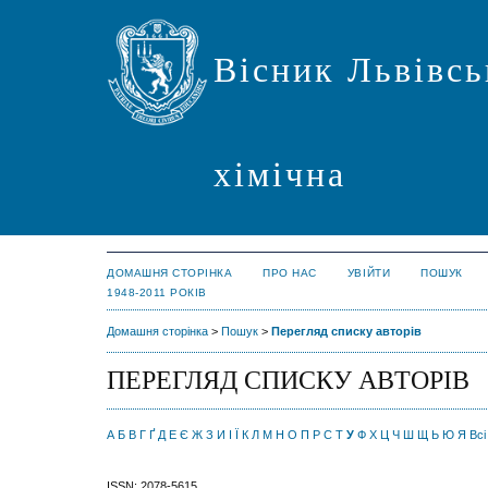
Вісник Львівсь
хімічна
ДОМАШНЯ СТОРІНКА
ПРО НАС
УВІЙТИ
ПОШУК
1948-2011 РОКІВ
Домашня сторінка
>
Пошук
>
Перегляд списку авторів
ПЕРЕГЛЯД СПИСКУ АВТОРІВ
А
Б
В
Г
Ґ
Д
Е
Є
Ж
З
И
І
Ї
К
Л
М
Н
О
П
Р
С
Т
У
Ф
Х
Ц
Ч
Ш
Щ
Ь
Ю
Я
Всі
ISSN: 2078-5615