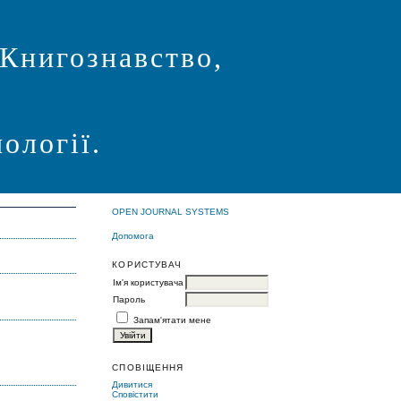
 Книгознавство,
ології.
OPEN JOURNAL SYSTEMS
Допомога
КОРИСТУВАЧ
Ім'я користувача
Пароль
Запам'ятати мене
СПОВІЩЕННЯ
Дивитися
Сповістити