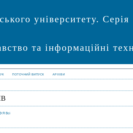
ського університету. Серія
авство та інформаційні техн
УК
ПОТОЧНИЙ ВИПУСК
АРХІВИ
ІВ
Ю
Я
Всі