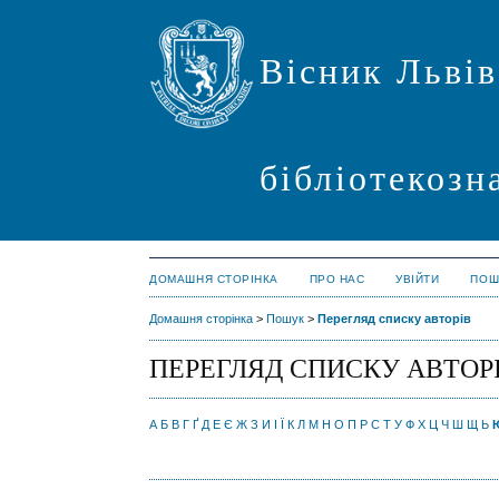
Вісник Львів
бібліотекозн
ДОМАШНЯ СТОРІНКА
ПРО НАС
УВІЙТИ
ПОШ
Домашня сторінка
>
Пошук
>
Перегляд списку авторів
ПЕРЕГЛЯД СПИСКУ АВТОР
А
Б
В
Г
Ґ
Д
Е
Є
Ж
З
И
І
Ї
К
Л
М
Н
О
П
Р
С
Т
У
Ф
Х
Ц
Ч
Ш
Щ
Ь