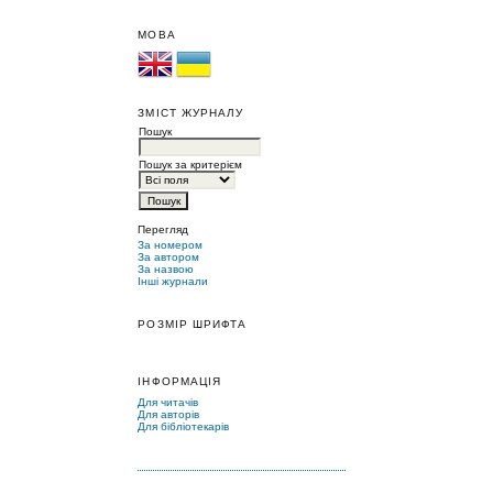
МОВА
ЗМІСТ ЖУРНАЛУ
Пошук
Пошук за критерієм
Перегляд
За номером
За автором
За назвою
Інші журнали
РОЗМІР ШРИФТА
ІНФОРМАЦІЯ
Для читачів
Для авторів
Для бібліотекарів