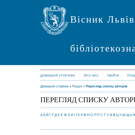
Вісник Львів
бібліотекозн
ДОМАШНЯ СТОРІНКА
ПРО НАС
УВІЙТИ
ПОШ
Домашня сторінка
>
Пошук
>
Перегляд списку авторів
ПЕРЕГЛЯД СПИСКУ АВТОР
А
Б
В
Г
Ґ
Д
Е
Є
Ж
З
И
І
Ї
К
Л
М
Н
О
П
Р
С
Т
У
Ф
Х
Ц
Ч
Ш
Щ
Ь