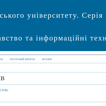
ського університету. Серія
авство та інформаційні техн
УК
ПОТОЧНИЙ ВИПУСК
АРХІВИ
ІВ
Ю
Я
Всі