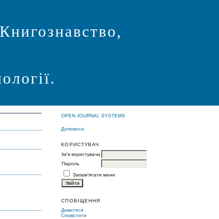
 Книгознавство,
ології.
OPEN JOURNAL SYSTEMS
Допомога
КОРИСТУВАЧ
Ім'я користувача
Пароль
Запам'ятати мене
СПОВІЩЕННЯ
Дивитися
Сповістити