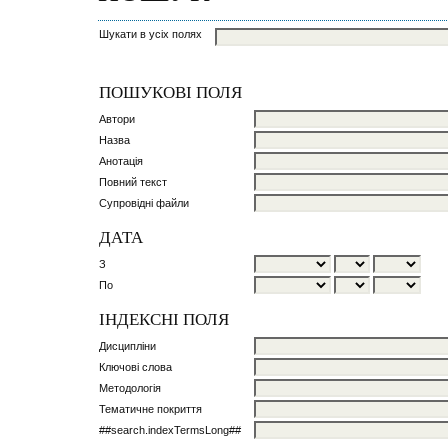
Шукати в усіх полях
ПОШУКОВІ ПОЛЯ
Автори
Назва
Анотація
Повний текст
Супровідні файли
ДАТА
З
По
ІНДЕКСНІ ПОЛЯ
Дисципліни
Ключові слова
Методологія
Тематичне покриття
##search.indexTermsLong##