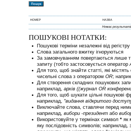
НОМЕР
НАЗВА
Немає результаті
ПОШУКОВІ НОТАТКИ:
Пошукові терміни незалежні від регістру
Слова загального вжитку ігноруються
За замовчуванням повертаються лише ті 
запиту (тобто застосовується оператор
Для того, щоб знайти статті, які містять
чисельні слова з оператором
OR
; напри
Для створення складних пошукових запи
наприклад,
архів ((журнал OR конферен
Для того, щоб шукати цільні пошукові ф
наприклад,
"видання відкритого доступ
Виключайте слова, ставлячи перед ни
наприклад,
вибори -президент
або
вибо
Використовуйте у термінах символ
*
як 
яку послідовність символів; наприклад,