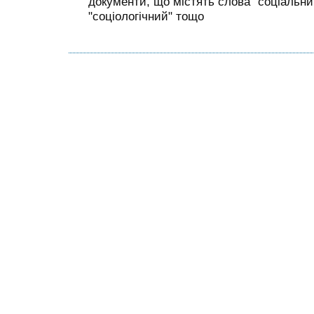
документи, що містять слова "соціальний
"соціологічний" тощо