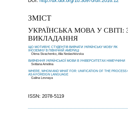
DOI:
http://dx.doi.org/10.30970/ufl.2016.12
ЗМІСТ
УКРАЇНСЬКА МОВА У СВІТІ: 
ВИКЛАДАННЯ
ЩО МОТИВУЄ СТУДЕНТІВ ВИВЧАТИ УКРАЇНСЬКУ МОВУ ЯК
ІНОЗЕМНУ В ПІВНІЧНІЙ АМЕРИЦІ
Olena Sivachenko, Alla Nedashkivska
ВИВЧЕННЯ УКРАЇНСЬКОЇ МОВИ В УНІВЕРСИТЕТАХ НІМЕЧЧИНИ
Svitlana Amelina
WHERE, WHOM AND WHAT FOR: UNIFICATION OF THE PROCESS 
AS A FOREIGN LANGUAGE
Galina Lesnaya
ISSN: 2078-5119