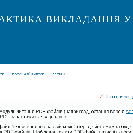
ПРАКТИКА ВИКЛАДАННЯ У
УК
ПОТОЧНИЙ ВИПУСК
АРХІВИ
Завантажити 
модуль читання PDF-файлів (наприклад, остання версія
Ad
PDF завантажиться у це вікно.
файл безпосередньо на свій комп'ютер, де його можна буде
ня PDF-файлів. Щоб завантажити PDF-файл, натисніть поси