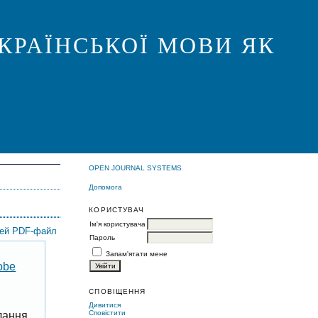
КРАЇНСЬКОЇ МОВИ ЯК
OPEN JOURNAL SYSTEMS
Допомога
КОРИСТУВАЧ
Ім'я користувача
цей PDF-файл
Пароль
Запам'ятати мене
obe
СПОВІЩЕННЯ
Дивитися
Сповістити
лання