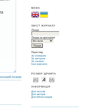
МОВА
та
ЗМІСТ ЖУРНАЛУ
Пошук
Пошук за критерієм
Перегляд
За номером
За автором
За назвою
Інші журнали
РОЗМІР ШРИФТА
КРАННИЙ РЕЖИМ
ІНФОРМАЦІЯ
Для читачів
Для авторів
Для бібліотекарів