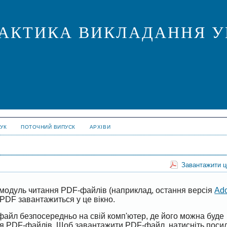
ПРАКТИКА ВИКЛАДАННЯ У
УК
ПОТОЧНИЙ ВИПУСК
АРХІВИ
Завантажити 
модуль читання PDF-файлів (наприклад, остання версія
Ad
PDF завантажиться у це вікно.
файл безпосередньо на свій комп'ютер, де його можна буде
ня PDF-файлів. Щоб завантажити PDF-файл, натисніть поси