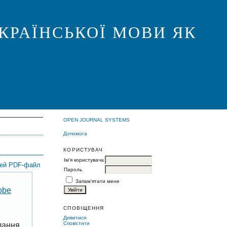
КРАЇНСЬКОЇ МОВИ ЯК
OPEN JOURNAL SYSTEMS
Допомога
КОРИСТУВАЧ
Ім'я користувача
цей PDF-файл
Пароль
Запам'ятати мене
obe
СПОВІЩЕННЯ
Дивитися
Сповістити
лання