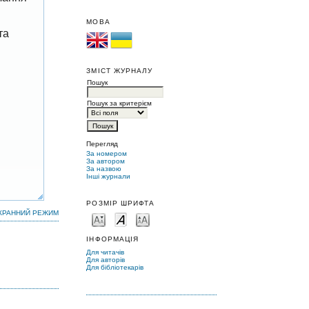
МОВА
та
ЗМІСТ ЖУРНАЛУ
Пошук
Пошук за критерієм
Перегляд
За номером
За автором
За назвою
Інші журнали
РОЗМІР ШРИФТА
КРАННИЙ РЕЖИМ
ІНФОРМАЦІЯ
Для читачів
Для авторів
Для бібліотекарів