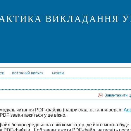
ПРАКТИКА ВИКЛАДАННЯ У
УК
ПОТОЧНИЙ ВИПУСК
АРХІВИ
Завантажити 
модуль читання PDF-файлів (наприклад, остання версія
Ad
PDF завантажиться у це вікно.
файл безпосередньо на свій комп'ютер, де його можна буде
ня PDF-файлів. Щоб завантажити PDF-файл, натисніть поси