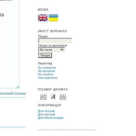
МОВА
та
ЗМІСТ ЖУРНАЛУ
Пошук
Пошук за критерієм
Перегляд
За номером
За автором
За назвою
Інші журнали
РОЗМІР ШРИФТА
КРАННИЙ РЕЖИМ
ІНФОРМАЦІЯ
Для читачів
Для авторів
Для бібліотекарів