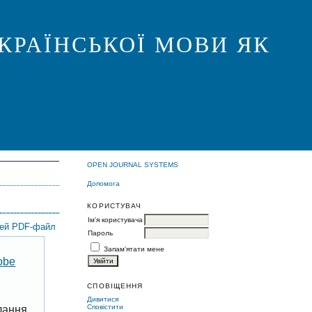
КРАЇНСЬКОЇ МОВИ ЯК
OPEN JOURNAL SYSTEMS
Допомога
КОРИСТУВАЧ
Ім'я користувача
цей PDF-файл
Пароль
Запам'ятати мене
obe
СПОВІЩЕННЯ
Дивитися
Сповістити
лання