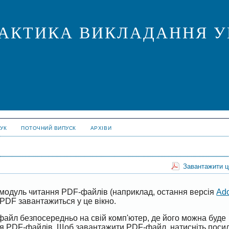
ПРАКТИКА ВИКЛАДАННЯ У
УК
ПОТОЧНИЙ ВИПУСК
АРХІВИ
Завантажити 
модуль читання PDF-файлів (наприклад, остання версія
Ad
PDF завантажиться у це вікно.
файл безпосередньо на свій комп'ютер, де його можна буде
ня PDF-файлів. Щоб завантажити PDF-файл, натисніть поси