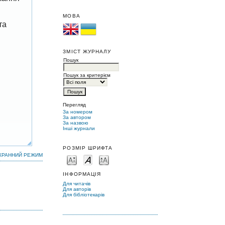
МОВА
та
ЗМІСТ ЖУРНАЛУ
Пошук
Пошук за критерієм
Перегляд
За номером
За автором
За назвою
Інші журнали
РОЗМІР ШРИФТА
КРАННИЙ РЕЖИМ
ІНФОРМАЦІЯ
Для читачів
Для авторів
Для бібліотекарів