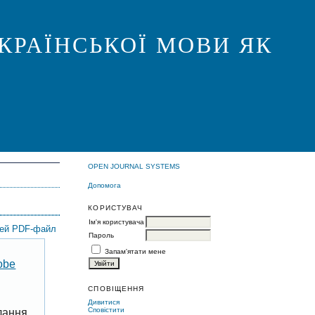
КРАЇНСЬКОЇ МОВИ ЯК
OPEN JOURNAL SYSTEMS
Допомога
КОРИСТУВАЧ
Ім'я користувача
цей PDF-файл
Пароль
Запам'ятати мене
obe
СПОВІЩЕННЯ
Дивитися
Сповістити
лання