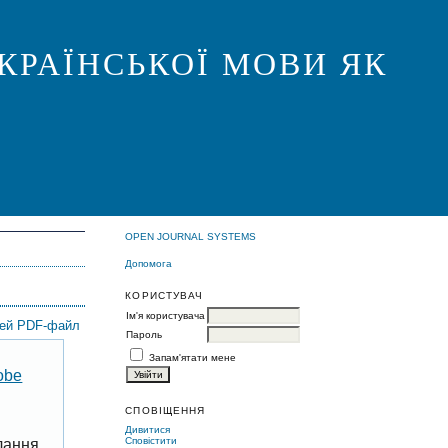
КРАЇНСЬКОЇ МОВИ ЯК
OPEN JOURNAL SYSTEMS
Допомога
КОРИСТУВАЧ
Ім'я користувача
цей PDF-файл
Пароль
Запам'ятати мене
obe
СПОВІЩЕННЯ
Дивитися
Сповістити
лання