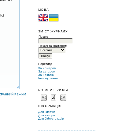
МОВА
та
ЗМІСТ ЖУРНАЛУ
Пошук
Пошук за критерієм
Перегляд
За номером
За автором
За назвою
Інші журнали
РОЗМІР ШРИФТА
КРАННИЙ РЕЖИМ
ІНФОРМАЦІЯ
Для читачів
Для авторів
Для бібліотекарів