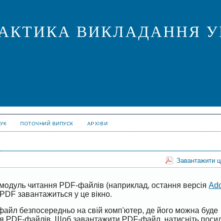
ПРАКТИКА ВИКЛАДАННЯ У
УК
ПОТОЧНИЙ ВИПУСК
АРХІВИ
Завантажити 
модуль читання PDF-файлів (наприклад, остання версія
Ad
PDF завантажиться у це вікно.
файл безпосередньо на свій комп'ютер, де його можна буде
ня PDF-файлів. Щоб завантажити PDF-файл, натисніть поси