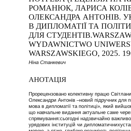
РОМАНЮК, ЛАРИСА КОЛІ
ОЛЕКСАНДРА АНТОНІВ. У
В ДИПЛОМАТІЇ ТА ПОЛІТИ
ДЛЯ СТУДЕНТІВ.WARSZAW
WYDAWNICTWO UNIWERS
WARSZAWSKIEGO, 2025. 190
Ніна Станкевич
АНОТАЦІЯ
Прорецензовано колективну працю Світлани
Олександри Антонів –новий підручник для п
мова в дипломатії та політиці», який вийшо
що навчальне видання актуальне саме чере
спрямування:сьогодні надзвичайно важливо
урядових інституцій чи дипломатичнихустан
мовою, а отже, глибоко розуміють політичн