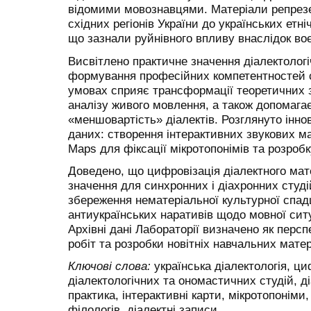
відомими мовознавцями. Матеріали репрезе
східних регіонів України до українських етні
що зазнали руйнівного впливу внаслідок воє
Висвітлено практичне значення діалектолог
формування професійних компетентностей с
умовах сприяє трансформації теоретичних з
аналізу живого мовлення, а також допомага
«меншовартість» діалектів. Розглянуто інн
даних: створення інтерактивних звукових ма
Maps для фіксації мікротопонімів та розробк
Доведено, що цифровізація діалектного мат
значення для синхронних і діахронних студі
збереження нематеріальної культурної спа
антиукраїнських наративів щодо мовної ситу
Архівні дані Лабораторії визначено як перс
робіт та розробки новітніх навчальних матер
Ключові слова:
українська діалектологія, ци
діалектологічних та ономастичних студій, д
практика, інтерактивні карти, мікротопоніми
філологів, діалектні записи.