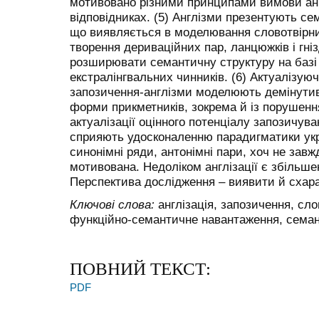
мотивовано різними принципами вимови англ
відповідниках. (5) Англізми презентують се
що виявляється в моделювання словотвірни
творення дериваційних пар, ланцюжків і гніз
розширювати семантичну структуру на базі 
екстралінгвальних чинників. (6) Актуалізуюч
запозичення-англізми моделюють демінутив
форми прикметників, зокрема й із порушен
актуалізації оцінного потенціалу запозичува
сприяють удосконаленню парадигматики ук
синонімні ряди, антонімні пари, хоч не завж
мотивована. Недоліком англізації є збільшен
Перспектива дослідження – виявити й схар
Ключові слова:
англізація, запозичення, сло
функційно-семантичне навантаження, семан
ПОВНИЙ ТЕКСТ:
PDF