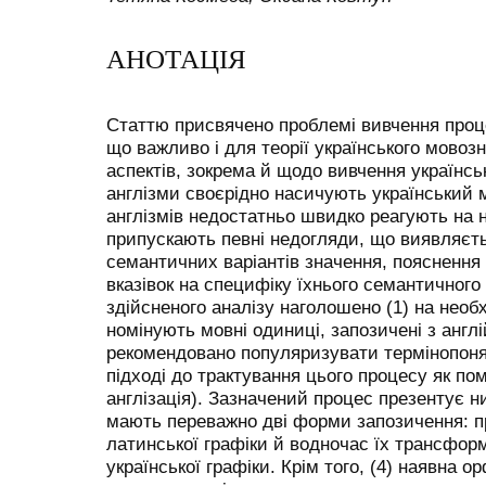
АНОТАЦІЯ
Статтю присвячено проблемі вивчення процес
що важливо і для теорії українського мовоз
аспектів, зокрема й щодо вивчення українськ
англізми своєрідно насичують український 
англізмів недостатньо швидко реагують на н
припускають певні недогляди, що виявляєть
семантичних варіантів значення, пояснення 
вказівок на специфіку їхнього семантичного
здійсненого аналізу наголошено (1) на необх
номінують мовні одиниці, запозичені з англі
рекомендовано популяризувати термінопон
підході до трактування цього процесу як по
англізація). Зазначений процес презентує ни
мають переважно дві форми запозичення: п
латинської графіки й водночас їх трансфор
української графіки. Крім того, (4) наявна о