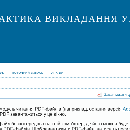
ПРАКТИКА ВИКЛАДАННЯ У
УК
ПОТОЧНИЙ ВИПУСК
АРХІВИ
Завантажити 
модуль читання PDF-файлів (наприклад, остання версія
Ad
PDF завантажиться у це вікно.
файл безпосередньо на свій комп'ютер, де його можна буде
ня PDF-файлів. Щоб завантажити PDF-файл, натисніть поси