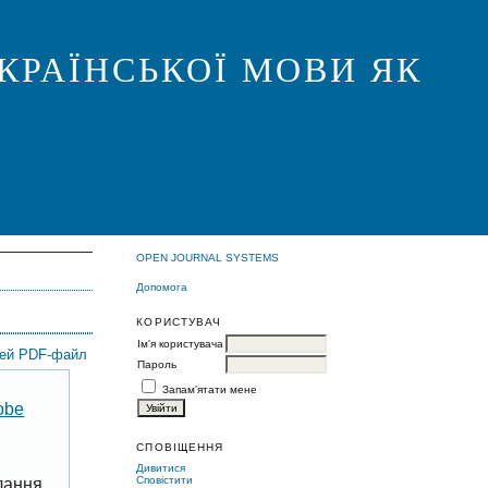
КРАЇНСЬКОЇ МОВИ ЯК
OPEN JOURNAL SYSTEMS
Допомога
КОРИСТУВАЧ
Ім'я користувача
цей PDF-файл
Пароль
Запам'ятати мене
obe
СПОВІЩЕННЯ
Дивитися
Сповістити
лання