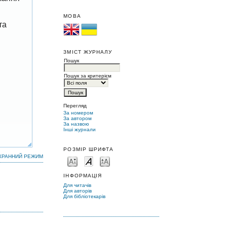
МОВА
та
ЗМІСТ ЖУРНАЛУ
Пошук
Пошук за критерієм
Перегляд
За номером
За автором
За назвою
Інші журнали
РОЗМІР ШРИФТА
КРАННИЙ РЕЖИМ
ІНФОРМАЦІЯ
Для читачів
Для авторів
Для бібліотекарів