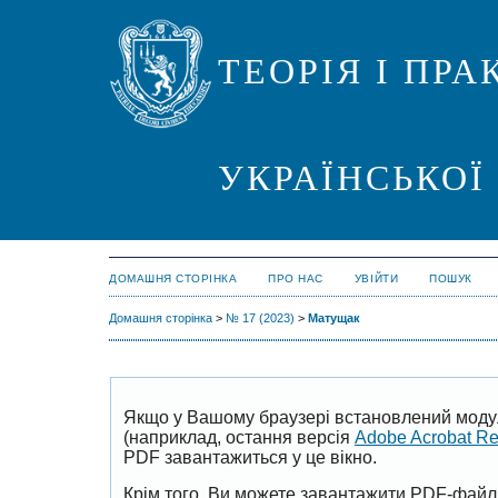
ТЕОРІЯ І ПР
УКРАЇНСЬКОЇ
ДОМАШНЯ СТОРІНКА
ПРО НАС
УВІЙТИ
ПОШУК
Домашня сторінка
>
№ 17 (2023)
>
Матущак
Якщо у Вашому браузері встановлений моду
(наприклад, остання версія
Adobe Acrobat R
PDF завантажиться у це вікно.
Крім того, Ви можете завантажити PDF-файл