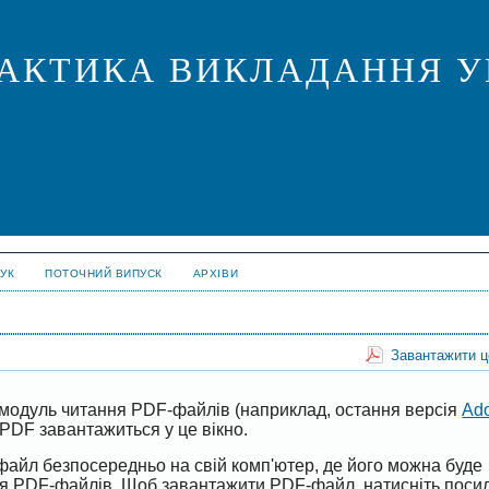
ПРАКТИКА ВИКЛАДАННЯ У
УК
ПОТОЧНИЙ ВИПУСК
АРХІВИ
Завантажити 
модуль читання PDF-файлів (наприклад, остання версія
Ad
PDF завантажиться у це вікно.
файл безпосередньо на свій комп'ютер, де його можна буде
ня PDF-файлів. Щоб завантажити PDF-файл, натисніть поси