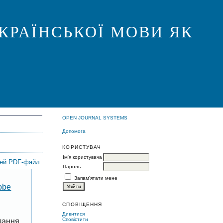
КРАЇНСЬКОЇ МОВИ ЯК
OPEN JOURNAL SYSTEMS
Допомога
КОРИСТУВАЧ
Ім'я користувача
цей PDF-файл
Пароль
Запам'ятати мене
obe
СПОВІЩЕННЯ
Дивитися
Сповістити
лання