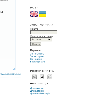
МОВА
та
ЗМІСТ ЖУРНАЛУ
Пошук
Пошук за критерієм
Перегляд
За номером
За автором
За назвою
Інші журнали
РОЗМІР ШРИФТА
КРАННИЙ РЕЖИМ
ІНФОРМАЦІЯ
Для читачів
Для авторів
Для бібліотекарів