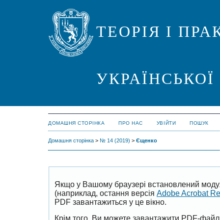
ТЕОРІЯ І ПР
УКРАЇНСЬКОЇ
ДОМАШНЯ СТОРІНКА
ПРО НАС
УВІЙТИ
ПОШУК
Домашня сторінка
>
№ 14 (2019)
>
Єщенко
Якщо у Вашому браузері встановлений моду
(наприклад, остання версія
Adobe Acrobat R
PDF завантажиться у це вікно.
Крім того, Ви можете завантажити PDF-файл