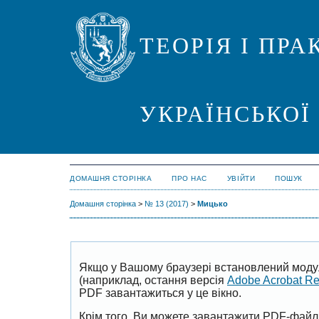
ТЕОРІЯ І ПР
УКРАЇНСЬКОЇ
ДОМАШНЯ СТОРІНКА
ПРО НАС
УВІЙТИ
ПОШУК
Домашня сторінка
>
№ 13 (2017)
>
Мицько
Якщо у Вашому браузері встановлений моду
(наприклад, остання версія
Adobe Acrobat R
PDF завантажиться у це вікно.
Крім того, Ви можете завантажити PDF-файл