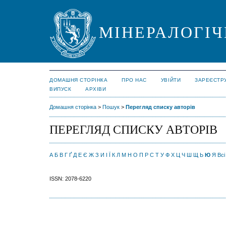
МІНЕРАЛОГІЧ
ДОМАШНЯ СТОРІНКА
ПРО НАС
УВІЙТИ
ЗАРЕЄСТР
ВИПУСК
АРХІВИ
Домашня сторінка
>
Пошук
>
Перегляд списку авторів
ПЕРЕГЛЯД СПИСКУ АВТОРІВ
А
Б
В
Г
Ґ
Д
Е
Є
Ж
З
И
І
Ї
К
Л
М
Н
О
П
Р
С
Т
У
Ф
Х
Ц
Ч
Ш
Щ
Ь
Ю
Я
Всі
ISSN: 2078-6220