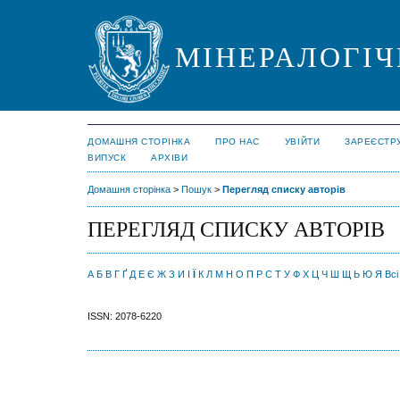
МІНЕРАЛОГІЧ
ДОМАШНЯ СТОРІНКА
ПРО НАС
УВІЙТИ
ЗАРЕЄСТР
ВИПУСК
АРХІВИ
Домашня сторінка
>
Пошук
>
Перегляд списку авторів
ПЕРЕГЛЯД СПИСКУ АВТОРІВ
А
Б
В
Г
Ґ
Д
Е
Є
Ж
З
И
І
Ї
К
Л
М
Н
О
П
Р
С
Т
У
Ф
Х
Ц
Ч
Ш
Щ
Ь
Ю
Я
Всі
ISSN: 2078-6220