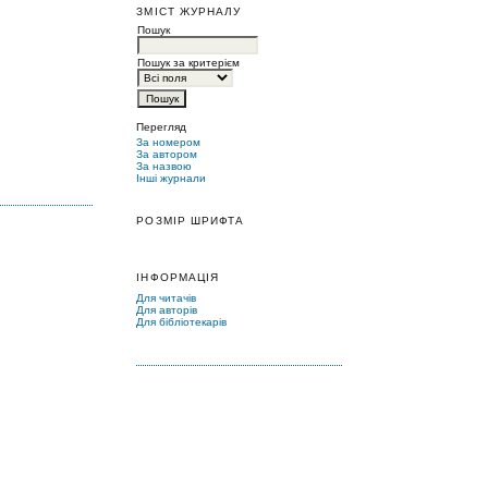
ЗМІСТ ЖУРНАЛУ
Пошук
Пошук за критерієм
Перегляд
За номером
За автором
За назвою
Інші журнали
РОЗМІР ШРИФТА
ІНФОРМАЦІЯ
Для читачів
Для авторів
Для бібліотекарів