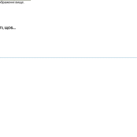
зображенні вище.
, ЩОБ...