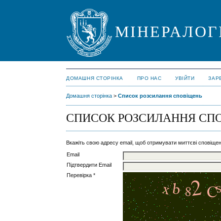
МІНЕРАЛОГ
ДОМАШНЯ СТОРІНКА
ПРО НАС
УВІЙТИ
ЗАР
Домашня сторінка
>
Список розсилання сповіщень
СПИСОК РОЗСИЛАННЯ СП
Вкажіть свою адресу email, щоб отримувати миттєві сповіщен
Email
Підтвердити Email
Перевірка *