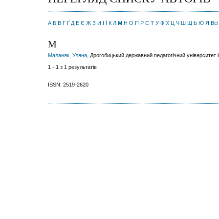
А
Б
В
Г
Ґ
Д
Е
Є
Ж
З
И
І
Ї
К
Л
М
Н
О
П
Р
С
Т
У
Ф
Х
Ц
Ч
Ш
Щ
Ь
Ю
Я
Всі
М
Маланяк, Уляна
, Дрогобицький державний педагогічний університет 
1 - 1 з 1 результатів
ISSN: 2519-2620